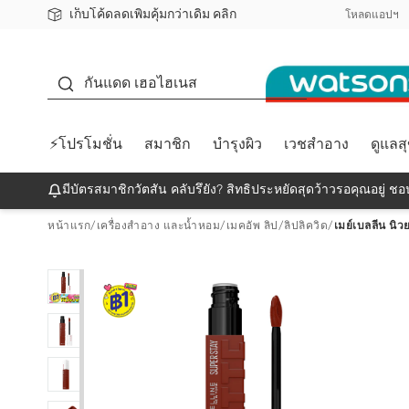
เก็บโค้ดลดเพิ่มคุ้มกว่าเดิม คลิก
ชอปออนไลน์ครั้งแรก ลดเพิ่มจุก ๆ 10%! 🎉
📦ส่งฟรี! เมื่อชอป 499฿
สมาชิกวัตสัน คลับดียังไง?
โหลดแอปฯ
กันแดด
กันแดด เฮอไฮเนส
⚡โปรโมชั่น
สมาชิก
บำรุงผิว
เวชสำอาง
ดูแลส
มีบัตรสมาชิกวัตสัน คลับรึยัง? สิทธิประหยัดสุดว้าวรอคุณอยู่ ชอป
หน้าแรก
/
เครื่องสำอาง และน้ำหอม
/
เมคอัพ ลิป
/
ลิปลิควิด
/
เมย์เบลลีน นิวย