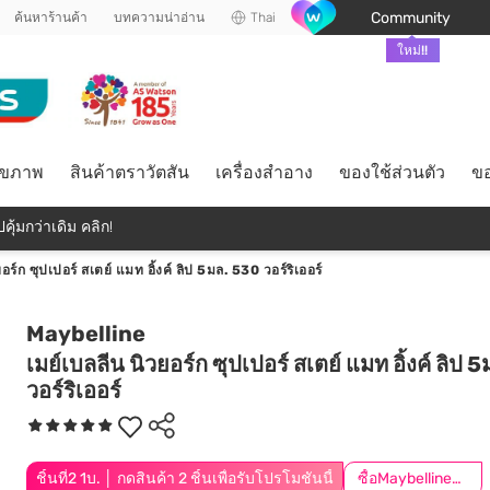
Community
ค้นหาร้านค้า
บทความน่าอ่าน
Thai
ใหม่!!
ุขภาพ
สินค้าตราวัตสัน
เครื่องสำอาง
ของใช้ส่วนตัว
ขอ
คุ้มกว่าเดิม คลิก!
อร์ก ซุปเปอร์ สเตย์ แมท อิ้งค์ ลิป 5มล. 530 วอร์ริเออร์
Maybelline
เมย์เบลลีน นิวยอร์ก ซุปเปอร์ สเตย์ แมท อิ้งค์ ลิป 
วอร์ริเออร์
ชิ้นที่2 1บ. │ กดสินค้า 2 ชิ้นเพื่อรับโปรโมชันนี้
ซื้อMaybellineครบ599ลด50.-