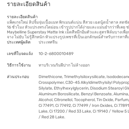
รายละเอียดสินค้า
รายละเอียดสินค้า
แพ็คเกจใหม่ ลิปจิ้มจุ่มเนื้อแมท พิกเมนต์แน่น สีสวย เฉดนู้ดน้ำตาล สดชั
16 ชั่วโมง หัวแปรงทรงไดม่อน เข้ารูปปากได้ง่ายและแม่นยำกว่าที่เคย 
Maybelline Superstay Matte Ink เม็ดสีหมึกอิ่มตัวและสูตรฟิล์มบางเพื่อก
จาง ไม่ยับ ไม่รู้สึกหนัก หัวแปรงรูปเพชรที่เป็นเอกลักษณ์สำหรับการทาที
ประเทศผู้ผลิต
ประเทศจีน
เลขที่ใบจดแจ้ง
10-2-6800010489
วิธีการใช้งาน
ทาบริเวณริมฝีปาก ไม่ล้างออก
ส่วนประกอบ
Dimethicone, Trimethylsiloxysilicate, Isododec
Crosspolymer, C30-45 Alkyldimethylsilyl Polyprop
Silylate, Ethylhexylglycerin, Disodium Stearoyl 
Aluminum Borosilicate, Benzyl Benzoate, Alumina,
Alcohol, Citronellol, Tocopherol, Tin Oxide, Parfu
Ci 77491, Ci 77492, Ci 77499 / Iron Oxides, Ci 7789
Lake, Ci 17200 / Red 33 Lake, Ci 19140 / Yellow 5
/ Red 28 Lake.