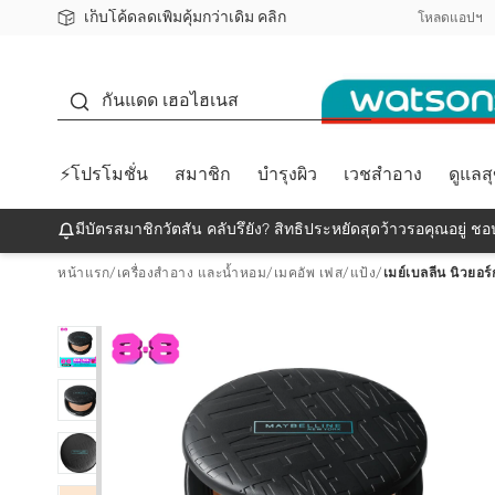
เก็บโค้ดลดเพิ่มคุ้มกว่าเดิม คลิก
ชอปออนไลน์ครั้งแรก ลดเพิ่มจุก ๆ 10%! 🎉
📦ส่งฟรี! เมื่อชอป 499฿
สมาชิกวัตสัน คลับดียังไง?
โหลดแอปฯ
กันแดด
กันแดด เฮอไฮเนส
⚡โปรโมชั่น
สมาชิก
บำรุงผิว
เวชสำอาง
ดูแลส
มีบัตรสมาชิกวัตสัน คลับรึยัง? สิทธิประหยัดสุดว้าวรอคุณอยู่ ชอป
หน้าแรก
/
เครื่องสำอาง และน้ำหอม
/
เมคอัพ เฟส
/
แป้ง
/
เมย์เบลลีน นิวยอร