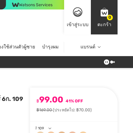
Watsons Services
0
เข้าสู่ระบบ
ตะกร้า
งใช้ส่วนตัวผู้ชาย
บำรุงผม
ไลฟ์สไตล์
แบรนด์
Top Brands
99.00
์ 6ก. 109
฿
41% OFF
฿169.00
(ประหยัดไป: ฿70.00)
สี
109