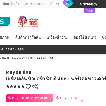
Community
ค้นหาร้านค้า
บทความน่าอ่าน
Thai
ใหม่!!
ุขภาพ
สินค้าตราวัตสัน
เครื่องสำอาง
ของใช้ส่วนตัว
ขอ
คุ้มกว่าเดิม คลิก!
์ก ฟิต มี แมท + พอร์เลส พาวเดอร์ 6ก. 109
Maybelline
เมย์เบลลีน นิวยอร์ก ฟิต มี แมท + พอร์เลส พาวเดอร
ซื้อMaybellineครบ599ลด50.-
ซื้อMaybellineครบ899ลด50.-