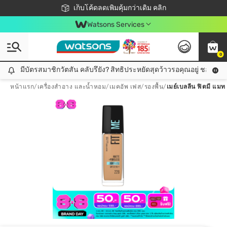
ชอปออนไลน์ครั้งแรก ลดเพิ่มจุก ๆ 10%! 🎉
เก็บโค้ดลดเพิ่มคุ้มกว่าเดิม คลิก
สมาชิกวัตสัน คลับดียังไง?
📦ส่งฟรี! เมื่อชอป 499฿
Watsons Services
0
มีบัตรสมาชิกวัตสัน คลับรึยัง? สิทธิประหยัดสุดว้าวรอคุณอยู่ ชอปคุ้มกว
มีบัตรสมาชิกวัตสัน คลับรึยัง? สิทธิประหยัดสุดว้าวรอคุณอยู่ ชอปคุ้มกว่าเดิม คลิก!
หน้าแรก
/
เครื่องสำอาง และน้ำหอม
/
เมคอัพ เฟส
/
รองพื้น
/
เมย์เบลลีน ฟิตมี แม