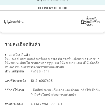
DELIVERY METHOD
สั่งและรับ
จัดส่งที่บ้าน
สินค้าที่ร้าน
วัตสัน
รายละเอียดสินค้า
รายละเอียดสินค้า
ใหม่! ฟิต มี แมท แอนด์ พอร์เลส ฟาวเดชั่น รองพื้นเนื้อแมทสุดบางเบา
ให้ผิวแมทเนียนใส ช่วยอำพรางรูขุมขน ให้ผิวเรียบเนียน มีให้เลือกถึง
12 เฉด เหมาะสำหรับผิวธรรมดาและผิวมัน
ประเทศผู้ผลิต
สหรัฐอเมริกา
เลขที่ใบจดแจ้ง
10-2-6007603
วิธีการใช้งาน
แต้มที่หน้าผาก แก้ม คาง และลำคอ เกลี่ยให้เข้ากัน
กับผิวทั่วใบหน้าก่อนการแต่งหน้า
ส่วนประกอบ
AQUA / WATER / EAU