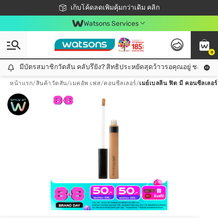
ชอปออนไลน์ครั้งแรก ลดเพิ่มจุก ๆ 10%! 🎉
เก็บโค้ดลดเพิ่มคุ้มกว่าเดิม คลิก
สมาชิกวัตสัน คลับดียังไง?
📦ส่งฟรี! เมื่อชอป 499฿
Watsons Services
0
มีบัตรสมาชิกวัตสัน คลับรึยัง? สิทธิประหยัดสุดว้าวรอคุณอยู่ ชอปคุ้มกว
มีบัตรสมาชิกวัตสัน คลับรึยัง? สิทธิประหยัดสุดว้าวรอคุณอยู่ ชอปคุ้มกว่าเดิม คลิก!
หน้าแรก
/
สินค้าวัตสัน
/
เมคอัพ เฟส
/
คอนซีลเลอร์
/
เมย์เบลลีน ฟิต มี คอนซีลเลอร์