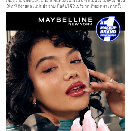
เพิ่มความชุ่มชื้นให้ริมฝีปากทันทีถึง 70 หัวปากกาแบบบิดเปิด-ปิด ช่วย
ให้ทาได้ง่ายและแม่นยำ จ่ายเนื้อลิปได้ในปริมาณที่พอเหมาะทุกครั้ง