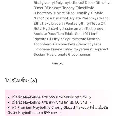
Bisdiglyceryl Polyacyladipate2 Dimer Dilinoleyl
Dimer Dilinoleate Tridecyl Trimellitate
Diisostearyl Malate Silica Dimethyl Silylate
Nano Silica Dimethyl Silylate Phenoxyethanol
Ethylhexylglycerin Pentaerythrityl Tetra Dit
Butyl Hydroxyhydrocinnamate Tocopheryl
Acetate Passiflora Edulis Seed Oil Mentha
Piperita Oil Ethylhexyl Palmitate Menthol
Tocopherol Carvone Beta-Caryophyllene
Limonene Pinene Trihydroxystearin Terpineol
Sodium Hyaluronate Glucomannan
ซ่อน
โปรโมชั่น: (3)
เมื่อซื้อ Maybelline ครบ 599 บาท ลดเพิ่ม 50 บาท
เมื่อซื้อ Maybelline ครบ 899 บาท ลดเพิ่ม 50 บาท
ฟรี Premium Maybelline Cherry Glazed Makeup 1 ชิ้น เมื่อซื้อ
สินค้า Maybelline ครบ 599 บาท