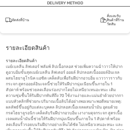
DELIVERY METHOD
สั่งและรับ
จัดส่งที่บ้าน
สินค้าที่ร้าน
วัตสัน
รายละเอียดสินค้า
รายละเอียดสินค้า
เมย์เบลลีน ลิฟเตอร์ พลัมพ์ ลิปเนื้อกลอส ช่วยเพิ่มความฉ่ำวาวให้ปาก
ดูอวบอิ่มขั้นสุดเมย์เบลลีน ลิฟเตอร์ ออยล์ ลิปกลอสเนื้อออยล์อินเจล
ผสมไฮยาลูโรนิค แอซิด เคล็ดลับเพื่อริมฝีปากอวบอิ่ม แวววาวราวกับ
กระจก สูตรออยล์อินเจลนี้ช่วยให้ริมฝีปากนุ่มเนียนขึ้นภายใน 1
สัปดาห์ พร้อมช่วยลดเลือนร่องปากโดยไม่เหนียวเหนอะหนะ เติม
ความชุ่มชื้นให้ริมฝีปากทันทีถึง 70 ใช้งานง่ายและแม่นยำด้วยปากกา
แบบหัวคลิกที่ช่วยกะปริมาณเนื้อลิปได้อย่างพอเหมาะพอดีหมายเหตุ:
ผลลัพธ์ขึ้นอยู่กับแต่ละบุคคล ลิปกลอสเนื้อเจลผสมน้ำมัน อุดมด้วย
กรดไฮยาลูรอนิก เคล็ดลับริมฝีปากอวบอิ่ม เงางามดุจกระจก สูตรเนื้อ
เจลผสมน้ำมันนี้ช่วยให้ริมฝีปากนุ่มเนียนขึ้นภายใน 1 สัปดาห์ พร้อม
ลดเลือนริ้วรอยบนริมฝีปากอย่างเห็นได้ชัด ไม่เหนียวเหนอะหนะ และ