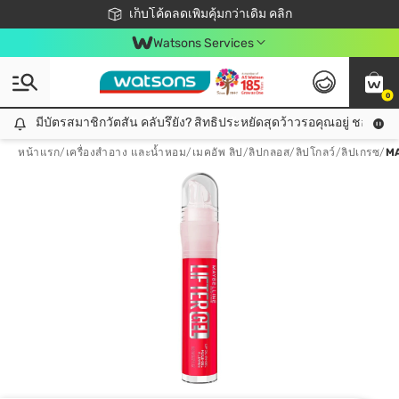
ชอปออนไลน์ครั้งแรก ลดเพิ่มจุก ๆ 10%! 🎉
เก็บโค้ดลดเพิ่มคุ้มกว่าเดิม คลิก
สมาชิกวัตสัน คลับดียังไง?
📦ส่งฟรี! เมื่อชอป 499฿
Watsons Services
0
มีบัตรสมาชิกวัตสัน คลับรึยัง? สิทธิประหยัดสุดว้าวรอคุณอยู่ ชอปคุ้มกว
มีบัตรสมาชิกวัตสัน คลับรึยัง? สิทธิประหยัดสุดว้าวรอคุณอยู่ ชอปคุ้มกว่าเดิม คลิก!
หน้าแรก
/
เครื่องสำอาง และน้ำหอม
/
เมคอัพ ลิป
/
ลิปกลอส/ลิปโกลว์/ลิปเกรซ
/
MA