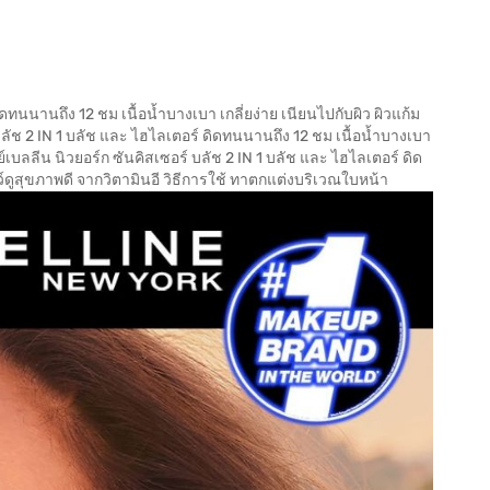
ิดทนนานถึง 12 ชม เนื้อน้ำบางเบา เกลี่ยง่าย เนียนไปกับผิว ผิวแก้ม
 บลัช 2 IN 1 บลัช และ ไฮไลเตอร์ ดิดทนนานถึง 12 ชม เนื้อน้ำบางเบา
มย์เบลลีน นิวยอร์ก ซันคิสเซอร์ บลัช 2 IN 1 บลัช และ ไฮไลเตอร์ ดิด
ว์ดูสุขภาพดี จากวิตามินอี วิธีการใช้ ทาตกแต่งบริเวณใบหน้า