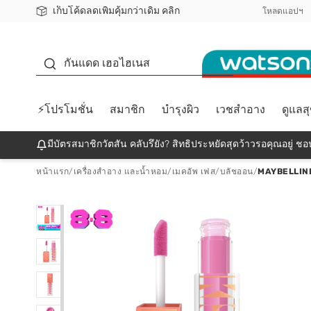
เก็บโค้ดลดเพิ่มคุ้มกว่าเดิม คลิก
ชอปออนไลน์ครั้งแรก ลดเพิ่มจุก ๆ 10%! 🎉
📦ส่งฟรี! เมื่อชอป 499฿
สมาชิกวัตสัน คลับดียังไง?
โหลดแอปฯ
กันแดด
กันแดด เฮอไฮเนส
⚡โปรโมชั่น
สมาชิก
บำรุงผิว
เวชสำอาง
ดูแลส
มีบัตรสมาชิกวัตสัน คลับรึยัง? สิทธิประหยัดสุดว้าวรอคุณอยู่ ชอป
หน้าแรก
/
เครื่องสำอาง และน้ำหอม
/
เมคอัพ เฟส
/
บลัชออน
/
MAYBELLIN