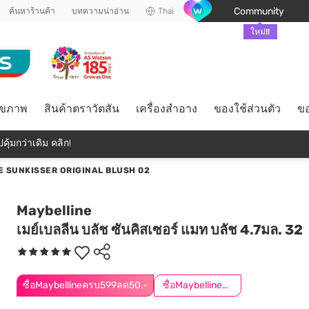
Community
ค้นหาร้านค้า
บทความน่าอ่าน
Thai
ใหม่!!
ุขภาพ
สินค้าตราวัตสัน
เครื่องสำอาง
ของใช้ส่วนตัว
ขอ
คุ้มกว่าเดิม คลิก!
E SUNKISSER ORIGINAL BLUSH 02
Maybelline
เมย์เบลลีน บลัช ซันคิสเซอร์ แมท บลัช 4.7มล. 32
ซื้อMaybellineครบ599ลด50.-
ซื้อMaybellineครบ899ลด50.-