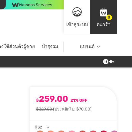
Watsons Services
0
เข้าสู่ระบบ
ตะกร้า
งใช้ส่วนตัวผู้ชาย
บำรุงผม
ไลฟ์สไตล์
แบรนด์
Top Brands
259.00
฿
21% OFF
฿329.00
(ประหยัดไป: ฿70.00)
สี
32