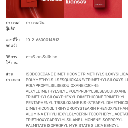
ประเทศ
ประเทศจีน
ผู้ผลิต
เลขที่ใบ
10-2-6600014812
จดแจ้ง
วิธีการ
ทาบริเวณริมฝีปาก
ใช้งาน
ส่วน
ISODODECANE DIMETHICONE TRIMETHYLSILOXYSILICA
ประกอบ
POLYMETHYLSILSESQUIOXANE/TRIMETHYLSILOXYSIL
POLYPROPYLSILSESQUIOXANE C30-45
ALKYLDIMETHYLSILYL POLYPROPYLSILSESQUIOXANE
TRIMETHYLSILOXYPHENYL DIMETHICONE TRIMETHYL
PENTAPHENYL TRISILOXANE BIS-STEARYL DIMETHICO
DIMETHICONOL TRIHYDROXYSTEARIN PHENOXYETHA
ALUMINA ETHYLHEXYLGLYCERIN TOCOPHERYL ACETA
TRIETHOXYCAPRYLYLSILANE LIMONENE ISOPROPYL
PALMITATE ISOPROPYL MYRISTATE SILICA BENZYL