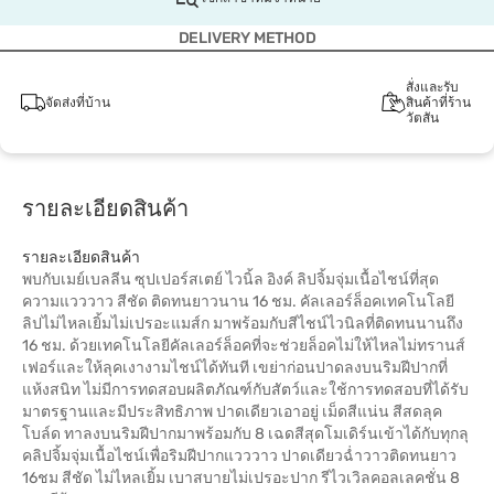
DELIVERY METHOD
สั่งและรับ
จัดส่งที่บ้าน
สินค้าที่ร้าน
วัตสัน
รายละเอียดสินค้า
รายละเอียดสินค้า
พบกับเมย์เบลลีน ซุปเปอร์สเตย์ ไวนิ้ล อิงค์ ลิปจิ้มจุ่มเนื้อไชน์ที่สุด
ความแวววาว สีชัด ติดทนยาวนาน 16 ชม. คัลเลอร์ล็อคเทคโนโลยี
ลิปไม่ไหลเยิ้มไม่เปรอะแมส์ก มาพร้อมกับสีไชน์ไวนิลที่ติดทนนานถึง
16 ชม. ด้วยเทคโนโลยีคัลเลอร์ล็อคที่จะช่วยล็อคไม่ให้ไหลไม่ทรานส์
เฟอร์และให้ลุคเงางามไชน์ได้ทันที เขย่าก่อนปาดลงบนริมฝีปากที่
แห้งสนิท ไม่มีการทดสอบผลิตภัณฑ์กับสัตว์และใช้การทดสอบที่ได้รับ
มาตรฐานและมีประสิทธิภาพ ปาดเดียวเอาอยู่ เม็ดสีแน่น สีสดลุค
โบล์ด ทาลงบนริมฝีปากมาพร้อมกับ 8 เฉดสีสุดโมเดิร์นเข้าได้กับทุกลุ
คลิปจิ้มจุ่มเนื้อไชน์เพื่อริมฝีปากแวววาว ปาดเดียวฉ่ำวาวติดทนยาว
16ชม สีชัด ไม่ไหลเยิ้ม เบาสบายไม่เปรอะปาก รีไวเวิลคอลเลคชั่น 8