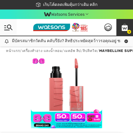
ชอปออนไลน์ครั้งแรก ลดเพิ่มจุก ๆ 10%! 🎉
เก็บโค้ดลดเพิ่มคุ้มกว่าเดิม คลิก
สมาชิกวัตสัน คลับดียังไง?
📦ส่งฟรี! เมื่อชอป 499฿
Watsons Services
0
มีบัตรสมาชิกวัตสัน คลับรึยัง? สิทธิประหยัดสุดว้าวรอคุณอยู่ ชอปคุ้มกว
มีบัตรสมาชิกวัตสัน คลับรึยัง? สิทธิประหยัดสุดว้าวรอคุณอยู่ ชอปคุ้มกว่าเดิม คลิก!
หน้าแรก
/
เครื่องสำอาง และน้ำหอม
/
เมคอัพ ลิป
/
ลิปลิควิด
/
MAYBELLINE SUPE