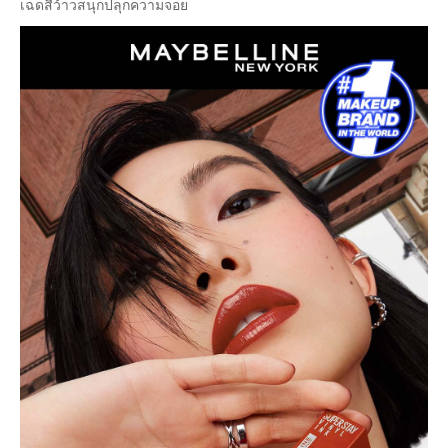
เฉดสีว้าวสนุกปลุกความจอย