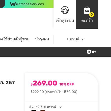
Watsons Services
0
เข้าสู่ระบบ
ตะกร้า
งใช้ส่วนตัวผู้ชาย
บำรุงผม
ไลฟ์สไตล์
แบรนด์
Top Brands
269.00
7ก. 257
฿
10% OFF
฿299.00
(ประหยัดไป: ฿30.00)
สี
257 มีเดียม บราวน์