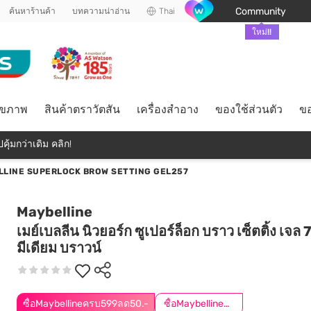
Community
ค้นหาร้านค้า
บทความน่าอ่าน
Thai
ใหม่!!
ุขภาพ
สินค้าตราวัตสัน
เครื่องสำอาง
ของใช้ส่วนตัว
ขอ
คุ้มกว่าเดิม คลิก!
LLINE SUPERLOCK BROW SETTING GEL257
Maybelline
เมย์เบลลีน นิวยอร์ก ซูเปอร์ล็อก บราว เซ็ตติ้ง เจล 
มีเดียม บราวน์
ซื้อMaybellineครบ599ลด50.-
ซื้อMaybellineครบ899ลด50.-