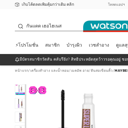
เก็บโค้ดลดเพิ่มคุ้มกว่าเดิม คลิก
ชอปออนไลน์ครั้งแรก ลดเพิ่มจุก ๆ 10%! 🎉
📦ส่งฟรี! เมื่อชอป 499฿
สมาชิกวัตสัน คลับดียังไง?
โหลดแอปฯ
กันแดด
กันแดด เฮอไฮเนส
⚡โปรโมชั่น
สมาชิก
บำรุงผิว
เวชสำอาง
ดูแลส
มีบัตรสมาชิกวัตสัน คลับรึยัง? สิทธิประหยัดสุดว้าวรอคุณอยู่ ชอป
หน้าแรก
/
เครื่องสำอาง และน้ำหอม
/
เมคอัพ อาย
/
ดินสอเขียนคิ้ว
/
MAYBE