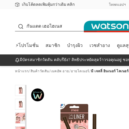
เก็บโค้ดลดเพิ่มคุ้มกว่าเดิม คลิก
ชอปออนไลน์ครั้งแรก ลดเพิ่มจุก ๆ 10%! 🎉
📦ส่งฟรี! เมื่อชอป 499฿
สมาชิกวัตสัน คลับดียังไง?
โหลดแอปฯ
กันแดด
กันแดด เฮอไฮเนส
⚡โปรโมชั่น
สมาชิก
บำรุงผิว
เวชสำอาง
ดูแลส
มีบัตรสมาชิกวัตสัน คลับรึยัง? สิทธิประหยัดสุดว้าวรอคุณอยู่ ชอป
หน้าแรก
/
สินค้าวัตสัน
/
เมคอัพ อาย
/
อายไลเนอร์
/
มี เจลลี่ อินเนอร์ ไลเนอ