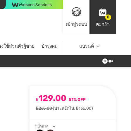
Watsons Services
0
เข้าสู่ระบบ
ตะกร้า
งใช้ส่วนตัวผู้ชาย
บำรุงผม
ไลฟ์สไตล์
แบรนด์
Top Brands
129.00
฿
51% OFF
฿265.00
(ประหยัดไป: ฿136.00)
สี
น้ำตาล