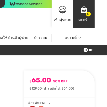
Watsons Services
0
เข้าสู่ระบบ
ตะกร้า
งใช้ส่วนตัวผู้ชาย
บำรุงผม
ไลฟ์สไตล์
แบรนด์
Top Brands
65.00
฿
50% OFF
฿129.00
(ประหยัดไป: ฿64.00)
สี
02 พีช ซีรัพ