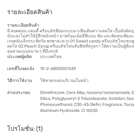
รายละเอียดสินค้า
รายละเอียดสินค้า
มี คอตตอน แคนดี้ ครีมบลัชที่ออกแบบมาเพื่อเติมความสดใส เนื้อสัมผัสน
มันและไม่ทำให้รู้สึกหนักหน้า มาพร้อมเม็ดสีที่แน่น ชัด และติดทนเพียงแต
เกจตลับเล็กกระทัดรัด พกพาสะดวก 01 Sweet candy ครีมบลัชโทนชมพ
สดใส 02 Peach Syrup ครีมบลัชโทนส้มพีชที่หรูหรา ให้ความเป็นผู้ดีแ
ลุคสวยแบบสบาย ๆ ที่มีเสน่ห์
ประเทศผู้ผลิต
ประเทศไทย
เลขที่ใบจดแจ้ง
10-2-6800007639
วิธีการใช้งาน
ใช้ทาตกแต่งบริเวณใบหน้า
ส่วนประกอบ
Dimethicone, Cera Alba, Isononyl Isononanoate,
Silica, Polyglyceryl-2 Triisostearate, Sorbitan, S
Phenoxyethanol, C30-45 Olefin, Fragrance, Tocoph
Aluminum Hydroxide, Ci 16035
โปรโมชั่น: (1)