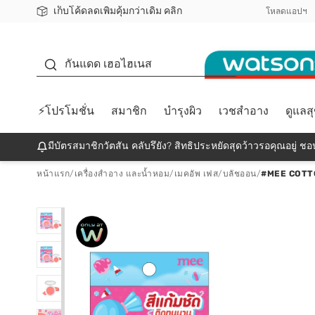
เก็บโค้ดลดเพิ่มคุ้มกว่าเดิม คลิก
ชอปออนไลน์ครั้งแรก ลดเพิ่มจุก ๆ 10%! 🎉
📦ส่งฟรี! เมื่อชอป 499฿
สมาชิกวัตสัน คลับดียังไง?
โหลดแอปฯ
กันแดด
กันแดด เฮอไฮเนส
⚡โปรโมชั่น
สมาชิก
บำรุงผิว
เวชสำอาง
ดูแลส
มีบัตรสมาชิกวัตสัน คลับรึยัง? สิทธิประหยัดสุดว้าวรอคุณอยู่ ชอป
หน้าแรก
/
เครื่องสำอาง และน้ำหอม
/
เมคอัพ เฟส
/
บลัชออน
/
#MEE COTT