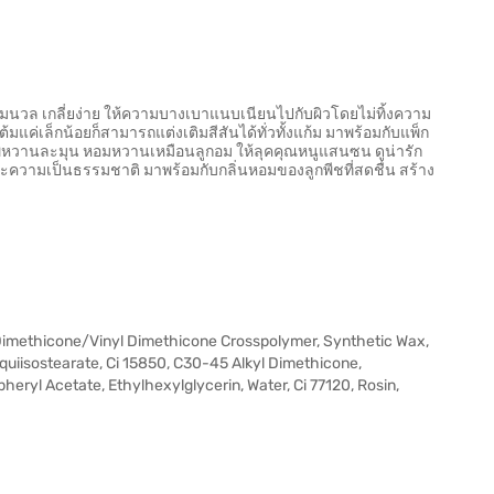
ุ่มนวล เกลี่ยง่าย ให้ความบางเบาแนบเนียนไปกับผิวโดยไม่ทิ้งความ
้มแค่เล็กน้อยก็สามารถแต่งเติมสีสันได้ทั่วทั้งแก้ม มาพร้อมกับแพ็ก
ูหวานละมุน หอมหวานเหมือนลูกอม ให้ลุคคุณหนูแสนซน ดูน่ารัก
ละความเป็นธรรมชาติ มาพร้อมกับกลิ่นหอมของลูกพีชที่สดชื่น สร้าง
 Dimethicone/Vinyl Dimethicone Crosspolymer, Synthetic Wax,
esquiisostearate, Ci 15850, C30-45 Alkyl Dimethicone,
eryl Acetate, Ethylhexylglycerin, Water, Ci 77120, Rosin,