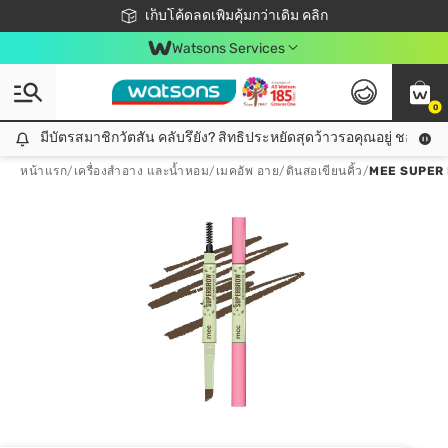
ชอปออนไลน์ครั้งแรก ลดเพิ่มจุก ๆ 10%! 🎉
เก็บโค้ดลดเพิ่มคุ้มกว่าเดิม คลิก
สมาชิกวัตสัน คลับดียังไง?
📦ส่งฟรี! เมื่อชอป 499฿
Watsons Services
0
มีบัตรสมาชิกวัตสัน คลับรึยัง? สิทธิประหยัดสุดว้าวรอคุณอยู่ ชอปคุ้มกว
มีบัตรสมาชิกวัตสัน คลับรึยัง? สิทธิประหยัดสุดว้าวรอคุณอยู่ ชอปคุ้มกว่าเดิม คลิก!
หน้าแรก
/
เครื่องสำอาง และน้ำหอม
/
เมคอัพ อาย
/
ดินสอเขียนคิ้ว
/
MEE SUPER