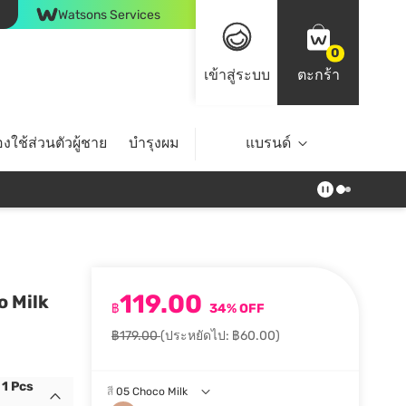
Watsons Services
0
เข้าสู่ระบบ
ตะกร้า
งใช้ส่วนตัวผู้ชาย
บำรุงผม
ไลฟ์สไตล์
แบรนด์
Top Brands
119.00
o Milk
฿
34% OFF
฿179.00
(ประหยัดไป: ฿60.00)
 1 Pcs
สี
05 Choco Milk