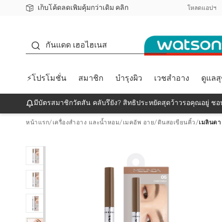
เก็บโค้ดลดเพิ่มคุ้มกว่าเดิม คลิก
ชอปออนไลน์ครั้งแรก ลดเพิ่มจุก ๆ 10%! 🎉
📦ส่งฟรี! เมื่อชอป 499฿
สมาชิกวัตสัน คลับดียังไง?
โหลดแอปฯ
กันแดด
กันแดด เฮอไฮเนส
⚡โปรโมชั่น
สมาชิก
บำรุงผิว
เวชสำอาง
ดูแลส
มีบัตรสมาชิกวัตสัน คลับรึยัง? สิทธิประหยัดสุดว้าวรอคุณอยู่ ชอป
หน้าแรก
/
เครื่องสำอาง และน้ำหอม
/
เมคอัพ อาย
/
ดินสอเขียนคิ้ว
/
เมลินดา