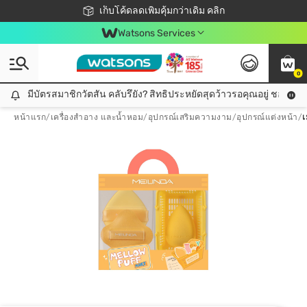
ชอปออนไลน์ครั้งแรก ลดเพิ่มจุก ๆ 10%! 🎉
เก็บโค้ดลดเพิ่มคุ้มกว่าเดิม คลิก
สมาชิกวัตสัน คลับดียังไง?
📦ส่งฟรี! เมื่อชอป 499฿
Watsons Services
0
มีบัตรสมาชิกวัตสัน คลับรึยัง? สิทธิประหยัดสุดว้าวรอคุณอยู่ ชอปคุ้มกว
มีบัตรสมาชิกวัตสัน คลับรึยัง? สิทธิประหยัดสุดว้าวรอคุณอยู่ ชอปคุ้มกว่าเดิม คลิก!
หน้าแรก
/
เครื่องสำอาง และน้ำหอม
/
อุปกรณ์เสริมความงาม
/
อุปกรณ์แต่งหน้า
/
เ