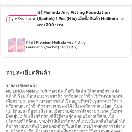
ฟรี Meilinda Airy Fitting Foundation
ฟรีของแถม
(Sachet) 1 Pcs (Mix) เมื่อซื้อสินค้า Meilinda
ครบ 300 บาท
[1] ฟรี Premium Meilinda Airy Fitting
Foundation(Sachet) 1 Pcs (Mix)
รายละเอียดสินค้า
รายละเอียดสินค้า
MEILINDA Mellow Puff Mart พัฟเนื้อสัมผัสนุ่ม ให้ผลลัพธ์การแต่ง
หน้าที่เรียบเนียนเป็นธรรมชาติ มาพร้อมตะกร้าจิ๋วไว้สำหรับเก็บพัฟ
เพื่อความสะอาด ระบายอากาศได้เป็นอย่างดีพัฟในรูปทรงน่ารัก มา
พร้อมกับตะกร้าจิ๋วที่สามารถเก็บพัฟได้ เนื้อพัฟมีความละเอียด เนียน
นุ่ม ยืดหยุ่น เนื้อขนเนียนละเอียดง่ายต่อการทำความสะอาด เนื้อพัฟ
ยืดหยุ่นไม่กินเนื้อผลิตภัณฑ์ที่ใช้งานคู่กัน คุมปริมาณกักเก็บเนื้อ
ผลิตภัณฑ์ได้ดีและช่วยทำให้เนื้อผลิตภัณฑ์แนบเนียนกลืนไปกับผิวได้
ดีมากๆ มอบผลลัพธ์ของเมคอัพที่ดูเรียบเนียน ตอบโจทย์ทุกการใช้งาน
ตะกร้าแต่ละสีจะมีรูปทรงของพัฟที่แตกต่างการใช้งาน multi cover