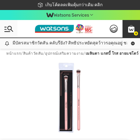
ชอปออนไลน์ครั้งแรก ลดเพิ่มจุก ๆ 10%! 🎉
เก็บโค้ดลดเพิ่มคุ้มกว่าเดิม คลิก
สมาชิกวัตสัน คลับดียังไง?
📦ส่งฟรี! เมื่อชอป 499฿
Watsons Services
0
มีบัตรสมาชิกวัตสัน คลับรึยัง? สิทธิประหยัดสุดว้าวรอคุณอยู่ ชอปคุ้มกว
มีบัตรสมาชิกวัตสัน คลับรึยัง? สิทธิประหยัดสุดว้าวรอคุณอยู่ ชอปคุ้มกว่าเดิม คลิก!
หน้าแรก
/
สินค้าวัตสัน
/
อุปกรณ์เสริมความงาม
/
เมลินดา แกสบี้ โรส อายแชโดว์ บ