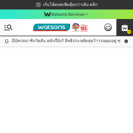
ชอปออนไลน์ครั้งแรก ลดเพิ่มจุก ๆ 10%! 🎉
เก็บโค้ดลดเพิ่มคุ้มกว่าเดิม คลิก
สมาชิกวัตสัน คลับดียังไง?
📦ส่งฟรี! เมื่อชอป 499฿
Watsons Services
0
มีบัตรสมาชิกวัตสัน คลับรึยัง? สิทธิประหยัดสุดว้าวรอคุณอยู่ ชอปคุ้มกว
มีบัตรสมาชิกวัตสัน คลับรึยัง? สิทธิประหยัดสุดว้าวรอคุณอยู่ ชอปคุ้มกว่าเดิม คลิก!