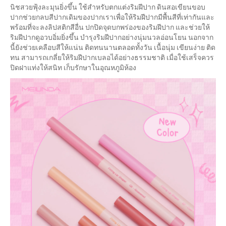
นิชสวยฟุ้งละมุนยิ่งขึ้น ใช้สำหรับตกแต่งริมฝีปาก ดินสอเขียนขอบ
ปากช่วยกลบสีปากเดิมของปากเราเพื่อให้ริมฝีปากมีพื้นสีที่เท่ากันและ
พร้อมที่จะลงลิปสติกสีอื่น ปกปิดจุดบกพร่องของริมฝีปาก และช่วยให้
ริมฝีปากดูอวบอิ่มยิ่งขึ้น บำรุงริมฝีปากอย่างนุ่มนวลอ่อนโยน นอกจาก
นี้ยังช่วยเคลือบสีให้แน่น ติดทนนานตลอดทั้งวัน เนื้อนุ่ม เขียนง่าย ติด
ทน สามารถเกลี่ยให้ริมฝีปากเบลอได้อย่างธรรมชาติ เมื่อใช้เสร็จควร
ปิดฝาแท่งให้สนิท เก็บรักษาในอุณหภูมิห้อง