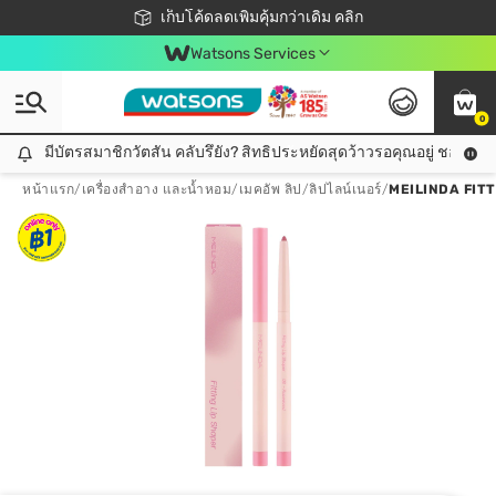
ชอปออนไลน์ครั้งแรก ลดเพิ่มจุก ๆ 10%! 🎉
เก็บโค้ดลดเพิ่มคุ้มกว่าเดิม คลิก
สมาชิกวัตสัน คลับดียังไง?
📦ส่งฟรี! เมื่อชอป 499฿
Watsons Services
0
มีบัตรสมาชิกวัตสัน คลับรึยัง? สิทธิประหยัดสุดว้าวรอคุณอยู่ ชอปคุ้มกว
มีบัตรสมาชิกวัตสัน คลับรึยัง? สิทธิประหยัดสุดว้าวรอคุณอยู่ ชอปคุ้มกว่าเดิม คลิก!
หน้าแรก
/
เครื่องสำอาง และน้ำหอม
/
เมคอัพ ลิป
/
ลิปไลน์เนอร์
/
MEILINDA FITT