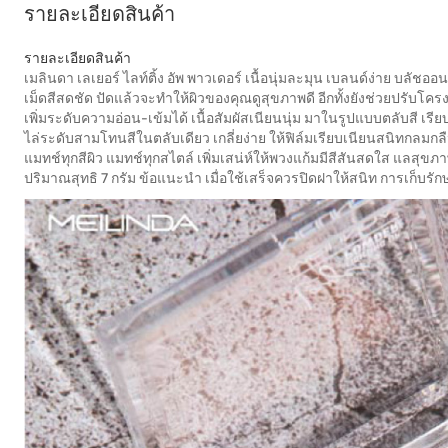
รายละเอียดสินค้า
รายละเอียดสินค้า
เมลินดา เลเยอร์ ไลท์ติ้ง อัพ พาวเดอร์ เนื้อนุ่มละมุน เบลนด์ง่าย บลัชออนเน
เม็ดสีสดชัด ปัดแล้วจะทำให้ผิวของคุณดูสุขภาพดี อีกทั้งยังช่วยปรับโคร
เพิ่มระดับความอ่อน-เข้มได้ เนื้อสัมผัสเนียนนุ่ม มาในรูปแบบตลับสี เ
ไล่ระดับสามโทนสีในตลับเดียว เกลี่ยง่าย ให้ฟิล์มเรียบเนียนสนิทกลมกลืน
แมทช์ทุกสีผิว แมทช์ทุกสไตล์ เพิ่มเสน่ห์ให้พวงแก้มมีสีสันสดใส แลสุข
ปริมาณสุทธิ 7 กรัม ข้อแนะนำ เมื่อใช้เสร็จควรปิดฝาให้สนิท การเก็บรัก