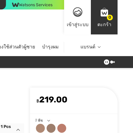
Watsons Services
0
เข้าสู่ระบบ
ตะกร้า
งใช้ส่วนตัวผู้ชาย
บำรุงผม
ไลฟ์สไตล์
แบรนด์
Top Brands
219.00
฿
สี
พีช
 1 Pcs