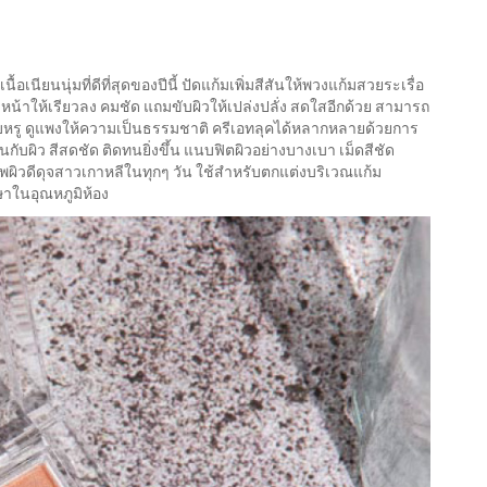
ื้อเนียนนุ่มที่ดีที่สุดของปีนี้ ปัดแก้มเพิ่มสีสันให้พวงแก้มสวยระเรื่อ
งหน้าให้เรียวลง คมชัด แถมขับผิวให้เปล่งปลั่ง สดใสอีกด้วย สามารถ
รียบหรู ดูแพงให้ความเป็นธรรมชาติ ครีเอทลุคได้หลากหลายด้วยการ
กับผิว สีสดชัด ติดทนยิ่งขึ้น แนบฟิตผิวอย่างบางเบา เม็ดสีชัด
ภาพผิวดีดุจสาวเกาหลีในทุกๆ วัน ใช้สำหรับตกแต่งบริเวณแก้ม
ษาในอุณหภูมิห้อง