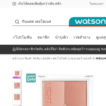
เก็บโค้ดลดเพิ่มคุ้มกว่าเดิม คลิก
ชอปออนไลน์ครั้งแรก ลดเพิ่มจุก ๆ 10%! 🎉
📦ส่งฟรี! เมื่อชอป 499฿
สมาชิกวัตสัน คลับดียังไง?
โหลดแอปฯ
กันแดด
กันแดด เฮอไฮเนส
⚡โปรโมชั่น
สมาชิก
บำรุงผิว
เวชสำอาง
ดูแลส
มีบัตรสมาชิกวัตสัน คลับรึยัง? สิทธิประหยัดสุดว้าวรอคุณอยู่ ชอป
หน้าแรก
/
สินค้าวัตสัน
/
เมคอัพ เฟส
/
ไฮไลท์/บรอนเซอร์/คอนทัวร์
/
MEILI