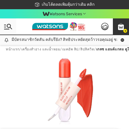
ชอปออนไลน์ครั้งแรก ลดเพิ่มจุก ๆ 10%! 🎉
เก็บโค้ดลดเพิ่มคุ้มกว่าเดิม คลิก
สมาชิกวัตสัน คลับดียังไง?
📦ส่งฟรี! เมื่อชอป 499฿
Watsons Services
0
มีบัตรสมาชิกวัตสัน คลับรึยัง? สิทธิประหยัดสุดว้าวรอคุณอยู่ ชอปคุ้มกว
มีบัตรสมาชิกวัตสัน คลับรึยัง? สิทธิประหยัดสุดว้าวรอคุณอยู่ ชอปคุ้มกว่าเดิม คลิก!
หน้าแรก
/
เครื่องสำอาง และน้ำหอม
/
เมคอัพ ลิป
/
ลิปลิควิด
/
เกลซ แอนด์แกลม ดูโ