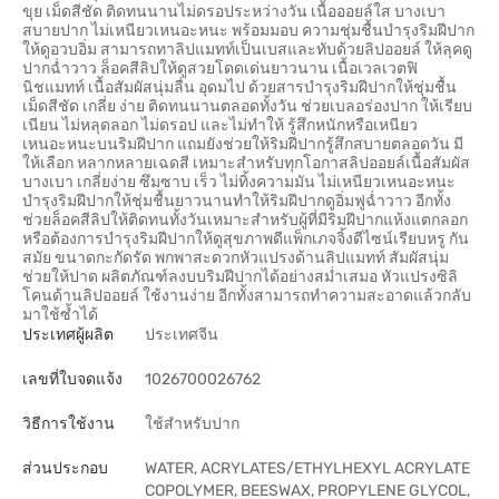
ขุย เม็ดสีชัด ติดทนนานไม่ดรอประหว่างวัน เนื้อออยล์ใส บางเบา
สบายปาก ไม่เหนียวเหนอะหนะ พร้อมมอบ ความชุ่มชื้นบำรุงริมฝีปาก
ให้ดูอวบอิ่ม สามารถทาลิปแมทท์เป็นเบสและทับด้วยลิปออยล์ ให้ลุคดู
ปากฉ่ำวาว ล็อคสีลิปให้ดูสวยโดดเด่นยาวนาน เนื้อเวลเวตฟิ
นิชแมทท์ เนื้อสัมผัสนุ่มลื่น อุดมไป ด้วยสารบำรุงริมฝีปากให้ชุ่มชื้น
เม็ดสีชัด เกลี่ย ง่าย ติดทนนานตลอดทั้งวัน ช่วยเบลอร่องปาก ให้เรียบ
เนียน ไม่หลุดลอก ไม่ดรอป และไม่ทำให้ รู้สึกหนักหรือเหนียว
เหนอะหนะบนริมฝีปาก แถมยังช่วยให้ริมฝีปากรู้สึกสบายตลอดวัน มี
ให้เลือก หลากหลายเฉดสี เหมาะสำหรับทุกโอกาสลิปออยล์เนื้อสัมผัส
บางเบา เกลี่ยง่าย ซึมซาบ เร็ว ไม่ทิ้งความมัน ไม่เหนียวเหนอะหนะ
บำรุงริมฝีปากให้ชุ่มชื้นยาวนานทำให้ริมฝีปากดูอิ่มฟูฉ่ำวาว อีกทั้ง
ช่วยล็อคสีลิปให้ติดทนทั้งวันเหมาะสำหรับผู้ที่มีริมฝีปากแห้งแตกลอก
หรือต้องการบำรุงริมฝีปากให้ดูสุขภาพดีแพ็กเภจจิ้งดีไซน์เรียบหรู กัน
สมัย ขนาดกะกัดรัด พกพาสะดวกหัวแปรงด้านลิปแมทท์ สัมผัสนุ่ม
ช่วยให้ปาด ผลิตภัณฑ์ลงบบริมฝีปากได้อย่างสม่ำเสมอ หัวแปรงซิลิ
โคนด้านลิปออยล์ ใช้งานง่าย อีกทั้งสามารถทำความสะอาดแล้วกลับ
มาใช้ซ้ำได้
ประเทศผู้ผลิต
ประเทศจีน
เลขที่ใบจดแจ้ง
1026700026762
วิธีการใช้งาน
ใช้สำหรับปาก
ส่วนประกอบ
WATER, ACRYLATES/ETHYLHEXYL ACRYLATE
COPOLYMER, BEESWAX, PROPYLENE GLYCOL,