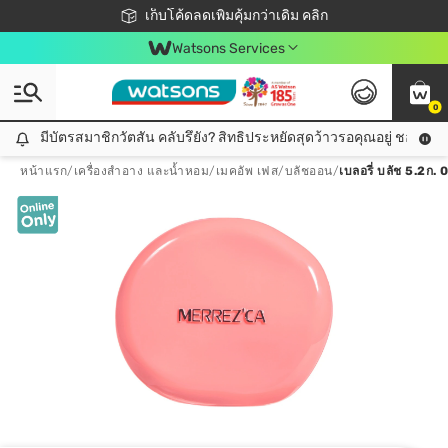
ชอปออนไลน์ครั้งแรก ลดเพิ่มจุก ๆ 10%! 🎉
เก็บโค้ดลดเพิ่มคุ้มกว่าเดิม คลิก
สมาชิกวัตสัน คลับดียังไง?
📦ส่งฟรี! เมื่อชอป 499฿
Watsons Services
0
มีบัตรสมาชิกวัตสัน คลับรึยัง? สิทธิประหยัดสุดว้าวรอคุณอยู่ ชอปคุ้มกว
มีบัตรสมาชิกวัตสัน คลับรึยัง? สิทธิประหยัดสุดว้าวรอคุณอยู่ ชอปคุ้มกว่าเดิม คลิก!
หน้าแรก
/
เครื่องสำอาง และน้ำหอม
/
เมคอัพ เฟส
/
บลัชออน
/
เบลอรี่ บลัช 5.2ก.