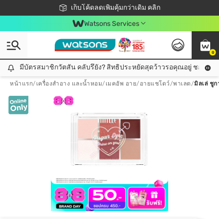
ชอปออนไลน์ครั้งแรก ลดเพิ่มจุก ๆ 10%! 🎉
เก็บโค้ดลดเพิ่มคุ้มกว่าเดิม คลิก
สมาชิกวัตสัน คลับดียังไง?
📦ส่งฟรี! เมื่อชอป 499฿
Watsons Services
0
มีบัตรสมาชิกวัตสัน คลับรึยัง? สิทธิประหยัดสุดว้าวรอคุณอยู่ ชอปคุ้มกว
มีบัตรสมาชิกวัตสัน คลับรึยัง? สิทธิประหยัดสุดว้าวรอคุณอยู่ ชอปคุ้มกว่าเดิม คลิก!
หน้าแรก
/
เครื่องสำอาง และน้ำหอม
/
เมคอัพ อาย
/
อายแชโดว์/พาเลต
/
มิลเล่ ช