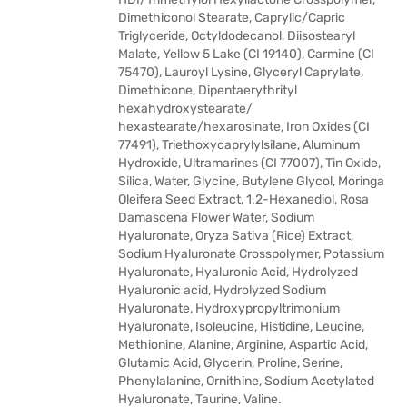
Dimethiconol Stearate, Caprylic/Capric
Triglyceride, Octyldodecanol, Diisostearyl
Malate, Yellow 5 Lake (CI 19140), Carmine (CI
75470), Lauroyl Lysine, Glyceryl Caprylate,
Dimethicone, Dipentaerythrityl
hexahydroxystearate/
hexastearate/hexarosinate, Iron Oxides (CI
77491), Triethoxycaprylylsilane, Aluminum
Hydroxide, Ultramarines (CI 77007), Tin Oxide,
Silica, Water, Glycine, Butylene Glycol, Moringa
Oleifera Seed Extract, 1.2-Hexanediol, Rosa
Damascena Flower Water, Sodium
Hyaluronate, Oryza Sativa (Rice) Extract,
Sodium Hyaluronate Crosspolymer, Potassium
Hyaluronate, Hyaluronic Acid, Hydrolyzed
Hyaluronic acid, Hydrolyzed Sodium
Hyaluronate, Hydroxypropyltrimonium
Hyaluronate, Isoleucine, Histidine, Leucine,
Methionine, Alanine, Arginine, Aspartic Acid,
Glutamic Acid, Glycerin, Proline, Serine,
Phenylalanine, Ornithine, Sodium Acetylated
Hyaluronate, Taurine, Valine.