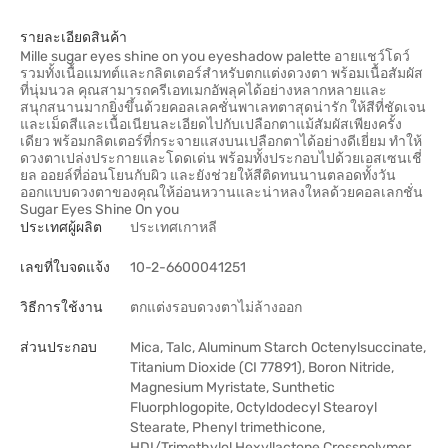
รายละเอียดสินค้า
Mille sugar eyes shine on you eyeshadow palette อายแชว์โดว์
รวมทั้งเนื้อแมทต์และกลิตเตอร์สำหรับตกแต่งดวงตา พร้อมเนื้อสัมผัส
ที่นุ่มนวล คุณสามารถครีเอทเมกอัพลุคได้อย่างหลากหลายและ
สนุกสนานมากยิ่งขึ้นด้วยคอลเลคชั่นพาเลทตาสุดน่ารัก ให้สีที่ชัดเจน
และเม็ดสีและเนื้อเนียนละเอียดไปกับเปลือกตาแม้สัมผัสเพียงครั้ง
เดียว พร้อมกลิตเตอร์ที่กระจายแสงบนเปลือกตาได้อย่างดีเยี่ยม ทำให้
ดวงตาเปล่งประกายและโดดเด่น พร้อมทั้งประกอบไปด้วยเอสเซนเชี่
ยล ออยล์ที่อ่อนโยนกับผิว และยังช่วยให้สีติดทนนานตลอดทั้งวัน
ออกแบบดวงตาของคุณให้อ่อนหวานและน่าหลงใหลด้วยคอลเลกชั่น
Sugar Eyes Shine On you
ประเทศผู้ผลิต
ประเทศเกาหลี
เลขที่ใบจดแจ้ง
10-2-6600041251
วิธีการใช้งาน
ตกแต่งรอบดวงตาไม่ล้างออก
ส่วนประกอบ
Mica, Talc, Aluminum Starch Octenylsuccinate,
Titanium Dioxide (CI 77891), Boron Nitride,
Magnesium Myristate, Sunthetic
Fluorphlogopite, Octyldodecyl Stearoyl
Stearate, Phenyl trimethicone,
HDI/Trimethylol Hexyllactone Crosspolymer,