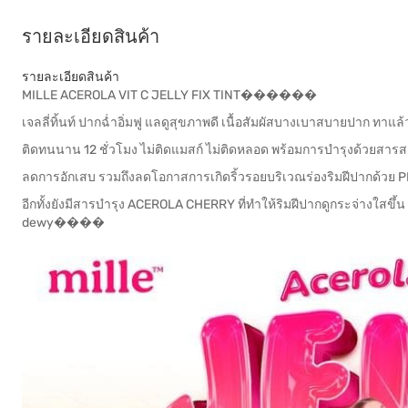
รายละเอียดสินค้า
รายละเอียดสินค้า
MILLE ACEROLA VIT C JELLY FIX TINT������
เจลลี่ทิ้นท์ ปากฉ่ำอิ่มฟู แลดูสุขภาพดี เนื้อสัมผัสบางเบาสบายปาก ทาแล
ติดทนนาน 12 ชั่วโมง ไม่ติดแมสก์ ไม่ติดหลอด พร้อมการบำรุงด้วยสารสกั
ลดการอักเสบ รวมถึงลดโอกาสการเกิดริ้วรอยบริเวณร่องริมฝีปากด้วย PE
อีกทั้งยังมีสารบำรุง ACEROLA CHERRY ที่ทำให้ริมฝีปากดูกระจ่างใสขึ้
dewy����