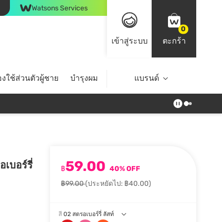
Watsons Services
0
เข้าสู่ระบบ
ตะกร้า
งใช้ส่วนตัวผู้ชาย
บำรุงผม
ไลฟ์สไตล์
แบรนด์
Top Brands
59.00
อเบอร์รี่
฿
40% OFF
฿99.00
(ประหยัดไป: ฿40.00)
สี
02 สตรอเบอร์รี่ ลัสท์