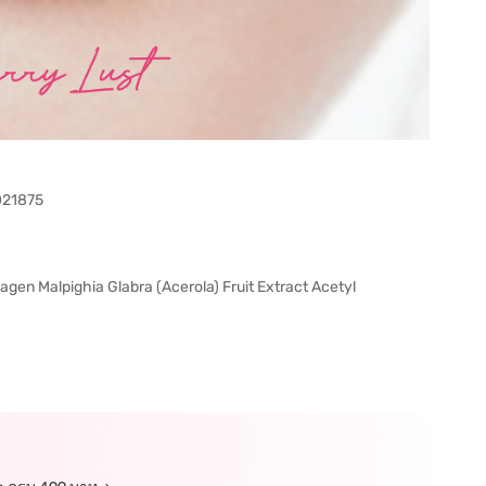
021875
gen Malpighia Glabra (Acerola) Fruit Extract Acetyl