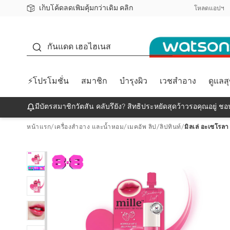
เก็บโค้ดลดเพิ่มคุ้มกว่าเดิม คลิก
ชอปออนไลน์ครั้งแรก ลดเพิ่มจุก ๆ 10%! 🎉
📦ส่งฟรี! เมื่อชอป 499฿
สมาชิกวัตสัน คลับดียังไง?
โหลดแอปฯ
กันแดด
กันแดด เฮอไฮเนส
⚡โปรโมชั่น
สมาชิก
บำรุงผิว
เวชสำอาง
ดูแลส
มีบัตรสมาชิกวัตสัน คลับรึยัง? สิทธิประหยัดสุดว้าวรอคุณอยู่ ชอป
หน้าแรก
/
เครื่องสำอาง และน้ำหอม
/
เมคอัพ ลิป
/
ลิปทินท์
/
มิลเล่ อะเซโรลา ว