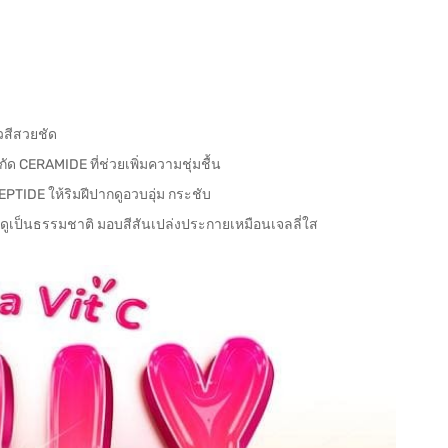
้วสีสวยชัด
ด CERAMIDE ที่ช่วยเพิ่มความชุ่มชื้น
PTIDE ให้ริมฝีปากดูอวบอุ่ม กระชับ
น ดูเป็นธรรมชาติ มอบสีสันเปล่งประกายเหมือนเจลลี่ใส