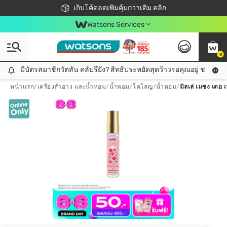
ชอปออนไลน์ครั้งแรก ลดเพิ่มจุก ๆ 10%! 🎉
เก็บโค้ดลดเพิ่มคุ้มกว่าเดิม คลิก
สมาชิกวัตสัน คลับดียังไง?
📦ส่งฟรี! เมื่อชอป 499฿
Watsons Services
0
มีบัตรสมาชิกวัตสัน คลับรึยัง? สิทธิประหยัดสุดว้าวรอคุณอยู่ ชอปคุ้มกว
มีบัตรสมาชิกวัตสัน คลับรึยัง? สิทธิประหยัดสุดว้าวรอคุณอยู่ ชอปคุ้มกว่าเดิม คลิก!
หน้าแรก
/
เครื่องสำอาง และน้ำหอม
/
น้ำหอม/โคโลญ
/
น้ำหอม
/
มิลเล่ เมซง เดอ 