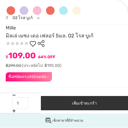
สี
02 โรส บูเก้
Mille
มิลเล่ เมซง เดอ เฟลอร์ 5มล. 02 โรส บูเก้
109.00
฿
64% OFF
฿299.00
(ประหยัดไป: ฿190.00)
ซื้อMilleครบ450ลด50.-
เพิ่มเข้าตะกร้า
เช็กสาขาที่มีจำหน่าย