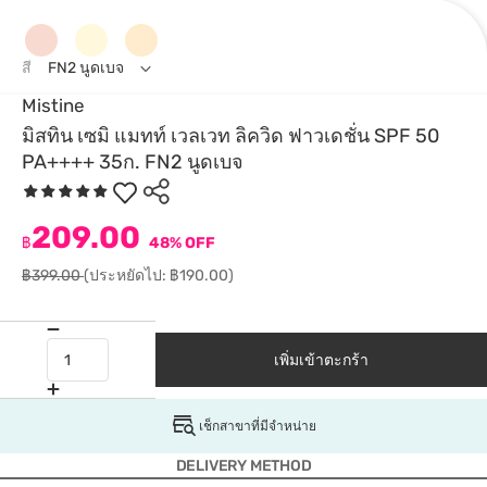
สี
FN2 นูดเบจ
Mistine
มิสทิน เซมิ แมทท์ เวลเวท ลิควิด ฟาวเดชั่น SPF 50
PA++++ 35ก. FN2 นูดเบจ
209.00
฿
48% OFF
฿399.00
(ประหยัดไป: ฿190.00)
เพิ่มเข้าตะกร้า
เช็กสาขาที่มีจำหน่าย
DELIVERY METHOD