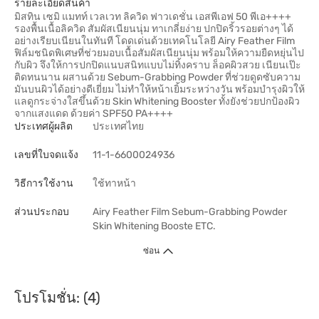
รายละเอียดสินค้า
มิสทิน เซมิ แมทท์ เวลเวท ลิควิด ฟาวเดชั่น เอสพีเอฟ 50 พีเอ++++
รองพื้นเนื้อลิควิด สัมผัสเนียนนุ่ม ทาเกลี่ยง่าย ปกปิดริ้วรอยต่างๆ ได้
อย่างเรียบเนียนในทันที โดดเด่นด้วยเทคโนโลยี Airy Feather Film
ฟิล์มชนิดพิเศษที่ช่วยมอบเนื้อสัมผัสเนียนนุ่ม พร้อมให้ความยืดหยุ่นไป
กับผิว จึงให้การปกปิดแนบสนิทแบบไม่ทิ้งคราบ ล็อคผิวสวย เนียนเป๊ะ
ติดทนนาน ผสานด้วย Sebum-Grabbing Powder ที่ช่วยดูดซับความ
มันบนผิวได้อย่างดีเยี่ยม ไม่ทำให้หน้าเยิ้มระหว่างวัน พร้อมบำรุงผิวให้
แลดูกระจ่างใสขึ้นด้วย Skin Whitening Booster ทั้งยังช่วยปกป้องผิว
จากแสงแดด ด้วยค่า SPF50 PA++++
ประเทศผู้ผลิต
ประเทศไทย
เลขที่ใบจดแจ้ง
11-1-6600024936
วิธีการใช้งาน
ใช้ทาหน้า
ส่วนประกอบ
Airy Feather Film Sebum-Grabbing Powder
Skin Whitening Booste ETC.
ซ่อน
โปรโมชั่น: (4)