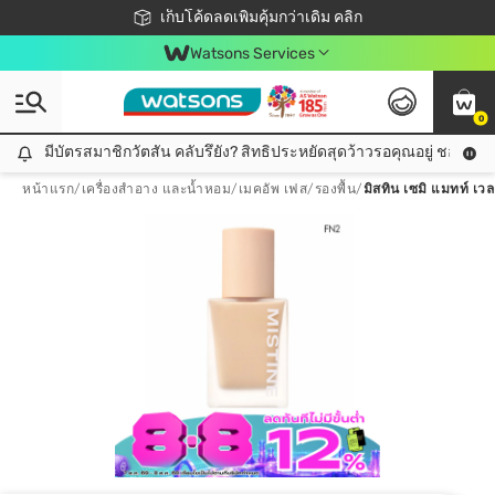
ชอปออนไลน์ครั้งแรก ลดเพิ่มจุก ๆ 10%! 🎉
เก็บโค้ดลดเพิ่มคุ้มกว่าเดิม คลิก
สมาชิกวัตสัน คลับดียังไง?
📦ส่งฟรี! เมื่อชอป 499฿
Watsons Services
0
มีบัตรสมาชิกวัตสัน คลับรึยัง? สิทธิประหยัดสุดว้าวรอคุณอยู่ ชอปคุ้มกว
มีบัตรสมาชิกวัตสัน คลับรึยัง? สิทธิประหยัดสุดว้าวรอคุณอยู่ ชอปคุ้มกว่าเดิม คลิก!
หน้าแรก
/
เครื่องสำอาง และน้ำหอม
/
เมคอัพ เฟส
/
รองพื้น
/
มิสทิน เซมิ แมทท์ เ