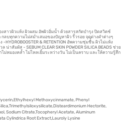
สาวผิวแห้ง ผิวผสม อัพผิวอิ่มน้ำ ด้วยสารสกัดบำรุง ปิดสวิตช์
 กลบทุกความไม่สม่ำเสมอของปัญหาผิว ริ้วรอย จุดด่างดำต่างๆ
โมง -HYDROBOOSTER & RETENTION อัพความชุ่มชื่้น ผิวไม่แห้ง
 นุ่มนวล น่าสัมผัส - SEBUM CLEAR SKIN POWDER SILICA BEADS ช่วย
ไม่หมองคล้ำ ไม่ไหลเยิ้มระหว่างวัน ไม่เป็นคราบ และให้ความรู้สึก
lycerin,Ethylhexyl Methoxycinnamate, Phenyl
ica,Trimethylsiloxysilicate,Disteardimonium Hectorite,
ol, Sodium Citrate,Tocopheryl Acetate, Aluminum
ata Cylindrica Root Extract,Lauroly Lysine