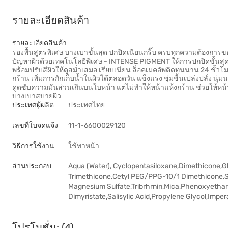
รายละเอียดสินค้า
รายละเอียดสินค้า
รองพื้นสูตรพิเศษ บางเบาขั้นสุด ปกปิดเนียนกริ๊บ ครบทุกความต้องการของ
ปัญหาผิวด้วยเทคโนโลยีพิเศษ - INTENSE PIGMENT ให้การปกปิดขั้นสุด
พร้อมปรับสีผิวให้ดูสม่ำเสมอ เรียบเนียน ล็อคเมคอัพติดทนนาน 24 ชั้ว
กร้าน เพิ่มการกักเก็บน้ำในผิวได้ตลอดวัน แข็งแรง ชุ่มชื้นเปล่งปลั่ง
ดูดซับความมันส่วนเกินบนใบหน้า แต่ไม่ทำให้หน้าแห้งกร้าน ช่วยให้หน้า
บางเบาสบายผิว
ประเทศผู้ผลิต
ประเทศไทย
เลขที่ใบจดแจ้ง
11-1-6600029120
วิธีการใช้งาน
ใช้ทาหน้า
ส่วนประกอบ
Aqua (Water), Cyclopentasiloxane,Dimethicone,G
Trimethicone,Cetyl PEG/PPG-10/1 Dimethicone,Sil
Magnesium Sulfate,Tribrhrnin,Mica,Phenoxyethan
Dimyristate,Salisylic Acid,Propylene Glycol,Imper
โปรโมชั่น: (4)