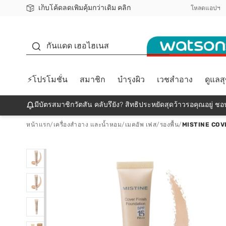
เก็บโค้ดลดเพิ่มคุ้มกว่าเดิม คลิก
ชอปออนไลน์ครั้งแรก ลดเพิ่มจุก ๆ 10%! 🎉
📦ส่งฟรี! เมื่อชอป 499฿
สมาชิกวัตสัน คลับดียังไง?
โหลดแอปฯ
กันแดด
กันแดด เฮอไฮเนส
⚡โปรโมชั่น
สมาชิก
บำรุงผิว
เวชสำอาง
ดูแลส
มีบัตรสมาชิกวัตสัน คลับรึยัง? สิทธิประหยัดสุดว้าวรอคุณอยู่ ชอป
หน้าแรก
/
เครื่องสำอาง และน้ำหอม
/
เมคอัพ เฟส
/
รองพื้น
/
MISTINE COV