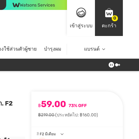
Watsons Services
0
เข้าสู่ระบบ
ตะกร้า
งใช้ส่วนตัวผู้ชาย
บำรุงผม
ไลฟ์สไตล์
แบรนด์
Top Brands
59.00
ก. F2
฿
73% OFF
฿219.00
(ประหยัดไป: ฿160.00)
สี
F2 มีเดียม