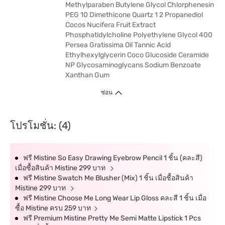
Methylparaben Butylene Glycol Chlorphenesin
PEG 10 Dimethicone Quartz 1 2 Propanediol
Cocos Nucifera Fruit Extract
Phosphatidylcholine Polyethylene Glycol 400
Persea Gratissima Oil Tannic Acid
Ethylhexylglycerin Coco Glucoside Ceramide
NP Glycosaminoglycans Sodium Benzoate
Xanthan Gum
ซ่อน
โปรโมชั่น: (4)
ฟรี Mistine So Easy Drawing Eyebrow Pencil 1 ชิ้น (คละสี)
เมื่อซื้อสินค้า Mistine 299 บาท
ฟรี Mistine Swatch Me Blusher (Mix) 1 ชิ้น เมื่อชื้อสินค้า
Mistine 299 บาท
ฟรี Mistine Choose Me Long Wear Lip Gloss คละสี 1 ชิ้น เมื่อ
ซื้อ Mistine ครบ 259 บาท
ฟรี Premium Mistine Pretty Me Semi Matte Lipstick 1 Pcs