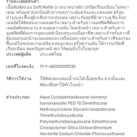
รายละเอียดสินค้า
เนื้อสัมผัสแบบ Soft Matte บางเบาสบายผิว ปกปิดเรียบเนียน ไม่หนา
เตอะ พร้อมช่วยปกป้องผิวจากมลภาวะฝุ่นควันและแสงแดด พร้อม
บำรุงและฟื้นฟูผิวเสียจากแสงแดด เหมาะกับทุกสีผิวสาวเอเชีย ล็อก
เมคอัพให้ติดทนนานตลอดวัน เหมาะสำหรับสาวออฟฟิศที่ต้องการ
เมคอัพติดทนนาน ควบคุมความมัน ไม่หนักหน้า เหมาะสำหรับสาว
ออฟฟิศที่ต้องการลุคแมตต์เนียนหรูแบบมืออาชีพ เหมาะสำหรับสาวที่
ต้องออกนอกบ้านเจอแดดและเหงื่อบ่อยๆ เหมาะสำหรับสาวที่ชอบรอง
พื้นแต่ไม่ชอบความเหนียวเหนอะหนะหรือความมัน ให้การปกปิดที่
เรียบเนียน หมดปัญหาหน้าตก ให้คุณมั่นใจในทุกลุค
ประเทศผู้ผลิต
ประเทศไทย
เลขที่ใบจดแจ้ง
11-1-6800009035
วิธีการใช้งาน
ใช้พัฟกดลงฟองน้ำจนได้เนื้อคุชชั่น จากนั้นแตะ
พัฟเกลี่ยทาให้ทั่วใบหน้า
ส่วนประกอบ
Aqua Cyclopentasiloxane Isononyl
Isononanoate PEG 10 Dimethicone
Methoxycrylene Glycerin Isododecane
Trimethylsiloxysilicate
Polymethylsilsesquioxane Dimethicone
Crosspolymer Silica Disteardimonium
Hectorite Sodium Chloride Phenoxyethanol