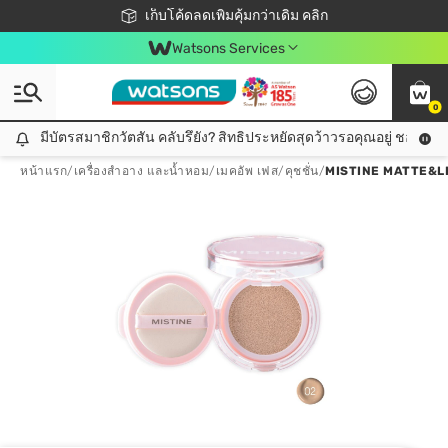
ชอปออนไลน์ครั้งแรก ลดเพิ่มจุก ๆ 10%! 🎉
เก็บโค้ดลดเพิ่มคุ้มกว่าเดิม คลิก
สมาชิกวัตสัน คลับดียังไง?
📦ส่งฟรี! เมื่อชอป 499฿
Watsons Services
0
มีบัตรสมาชิกวัตสัน คลับรึยัง? สิทธิประหยัดสุดว้าวรอคุณอยู่ ชอปคุ้มกว
มีบัตรสมาชิกวัตสัน คลับรึยัง? สิทธิประหยัดสุดว้าวรอคุณอยู่ ชอปคุ้มกว่าเดิม คลิก!
หน้าแรก
/
เครื่องสำอาง และน้ำหอม
/
เมคอัพ เฟส
/
คุชชั่น
/
MISTINE MATTE&L