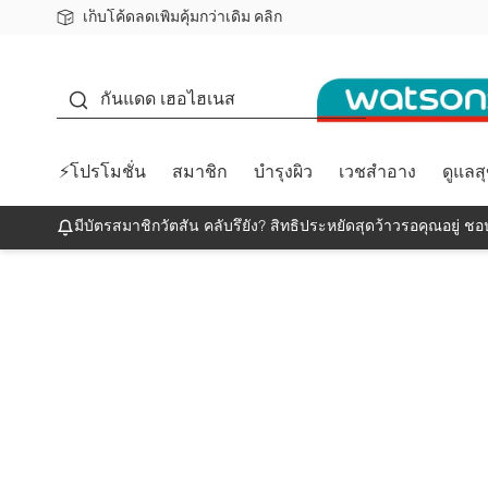
เก็บโค้ดลดเพิ่มคุ้มกว่าเดิม คลิก
ชอปออนไลน์ครั้งแรก ลดเพิ่มจุก ๆ 10%! 🎉
📦ส่งฟรี! เมื่อชอป 499฿
สมาชิกวัตสัน คลับดียังไง?
กันแดด
กันแดด เฮอไฮเนส
⚡โปรโมชั่น
สมาชิก
บำรุงผิว
เวชสำอาง
ดูแลส
มีบัตรสมาชิกวัตสัน คลับรึยัง? สิทธิประหยัดสุดว้าวรอคุณอยู่ ชอป