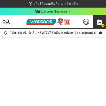
ชอปออนไลน์ครั้งแรก ลดเพิ่มจุก ๆ 10%! 🎉
เก็บโค้ดลดเพิ่มคุ้มกว่าเดิม คลิก
สมาชิกวัตสัน คลับดียังไง?
📦ส่งฟรี! เมื่อชอป 499฿
Watsons Services
0
มีบัตรสมาชิกวัตสัน คลับรึยัง? สิทธิประหยัดสุดว้าวรอคุณอยู่ ชอปคุ้มกว
มีบัตรสมาชิกวัตสัน คลับรึยัง? สิทธิประหยัดสุดว้าวรอคุณอยู่ ชอปคุ้มกว่าเดิม คลิก!