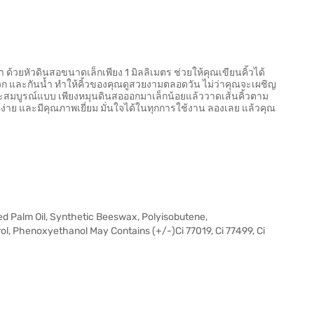
ด้วยหัวดินสอขนาดเล็กเพียง 1 มิลลิเมตร ช่วยให้คุณเขียนคิ้วได้
ะดวก และกันน้ำ ทำให้คิ้วของคุณดูสวยงามตลอดวัน ไม่ว่าคุณจะเผชิญ
ละสมบูรณ์แบบ เพียงหมุนดินสอออกมาเล็กน้อยแล้ววาดเส้นคิ้วตาม
ช้ง่าย และมีคุณภาพเยี่ยม มั่นใจได้ในทุกการใช้งาน ลองเลย แล้วคุณ
ed Palm Oil, Synthetic Beeswax, Polyisobutene,
l, Phenoxyethanol May Contains (+/-)Ci 77019, Ci 77499, Ci