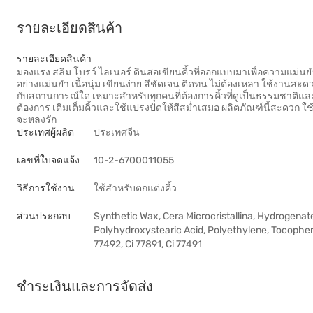
รายละเอียดสินค้า
รายละเอียดสินค้า
มองแรง สลิม โบรว์ ไลเนอร์ ดินสอเขียนคิ้วที่ออกแบบมาเพื่อความแม่นยำ 
อย่างแม่นยำ เนื้อนุ่ม เขียนง่าย สีชัดเจน ติดทน ไม่ต้องเหลา ใช้งานส
กับสถานการณ์ใด เหมาะสำหรับทุกคนที่ต้องการคิ้วที่ดูเป็นธรรมชาติแ
ต้องการ เติมเต็มคิ้วและใช้แปรงปัดให้สีสม่ำเสมอ ผลิตภัณฑ์นี้สะดวก ใ
จะหลงรัก
ประเทศผู้ผลิต
ประเทศจีน
เลขที่ใบจดแจ้ง
10-2-6700011055
วิธีการใช้งาน
ใช้สำหรับตกแต่งคิ้ว
ส่วนประกอบ
Synthetic Wax, Cera Microcristallina, Hydrogenat
Polyhydroxystearic Acid, Polyethylene, Tocophero
77492, Ci 77891, Ci 77491
ชำระเงินและการจัดส่ง