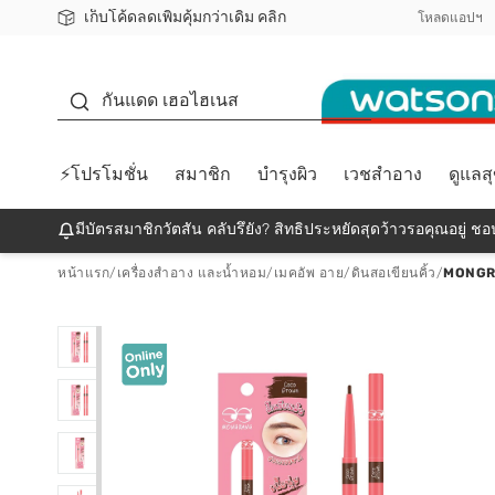
เก็บโค้ดลดเพิ่มคุ้มกว่าเดิม คลิก
ชอปออนไลน์ครั้งแรก ลดเพิ่มจุก ๆ 10%! 🎉
📦ส่งฟรี! เมื่อชอป 499฿
สมาชิกวัตสัน คลับดียังไง?
โหลดแอปฯ
กันแดด
กันแดด เฮอไฮเนส
⚡โปรโมชั่น
สมาชิก
บำรุงผิว
เวชสำอาง
ดูแลส
มีบัตรสมาชิกวัตสัน คลับรึยัง? สิทธิประหยัดสุดว้าวรอคุณอยู่ ชอป
หน้าแรก
/
เครื่องสำอาง และน้ำหอม
/
เมคอัพ อาย
/
ดินสอเขียนคิ้ว
/
MONGR