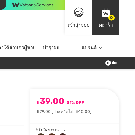
Watsons Services
0
เข้าสู่ระบบ
ตะกร้า
งใช้ส่วนตัวผู้ชาย
บำรุงผม
ไลฟ์สไตล์
แบรนด์
Top Brands
39.00
฿
51% OFF
฿79.00
(ประหยัดไป: ฿40.00)
สี
โคโค่ บราวน์