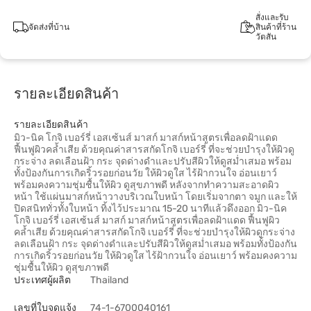
สั่งและรับ
จัดส่งที่บ้าน
สินค้าที่ร้าน
วัตสัน
รายละเอียดสินค้า
รายละเอียดสินค้า
มิว-นิค โกจิ เบอร์รี่ เอสเซ้นส์ มาสก์ มาสก์หน้าสูตรเพื่อลดฝ้าแดด
ฟื้นฟูผิวคล้ำเสีย ด้วยคุณค่าสารสกัดโกจิ เบอร์รี่ ที่จะช่วยบำรุงให้ผิวดู
กระจ่าง ลดเลือนฝ้า กระ จุดด่างดำและปรับสีผิวให้ดูสม่ำเสมอ พร้อม
ทั้งป้องกันการเกิดริ้วรอยก่อนวัย ให้ผิวดูใส ไร้ฝ้ากวนใจ อ่อนเยาว์
พร้อมคงความชุ่มชื้นให้ผิว ดูสุขภาพดี หลังจากทำความสะอาดผิว
หน้า ใช้แผ่นมาสก์หน้าวางบริเวณใบหน้า โดยเริ่มจากตา จมูก และให้
ปิดสนิททั่วทั้งใบหน้า ทิ้งไว้ประมาณ 15-20 นาทีแล้วดึงออก มิว-นิค
โกจิ เบอร์รี่ เอสเซ้นส์ มาสก์ มาสก์หน้าสูตรเพื่อลดฝ้าแดด ฟื้นฟูผิว
คล้ำเสีย ด้วยคุณค่าสารสกัดโกจิ เบอร์รี่ ที่จะช่วยบำรุงให้ผิวดูกระจ่าง
ลดเลือนฝ้า กระ จุดด่างดำและปรับสีผิวให้ดูสม่ำเสมอ พร้อมทั้งป้องกัน
การเกิดริ้วรอยก่อนวัย ให้ผิวดูใส ไร้ฝ้ากวนใจ อ่อนเยาว์ พร้อมคงความ
ชุ่มชื้นให้ผิว ดูสุขภาพดี
ประเทศผู้ผลิต
Thailand
เลขที่ใบจดแจ้ง
74-1-6700040161