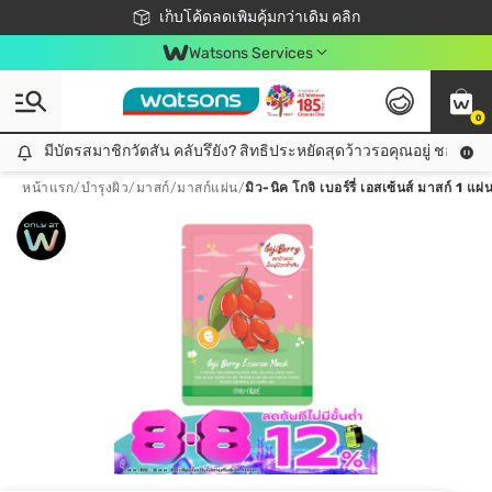
ชอปออนไลน์ครั้งแรก ลดเพิ่มจุก ๆ 10%! 🎉
เก็บโค้ดลดเพิ่มคุ้มกว่าเดิม คลิก
สมาชิกวัตสัน คลับดียังไง?
📦ส่งฟรี! เมื่อชอป 499฿
Watsons Services
0
มีบัตรสมาชิกวัตสัน คลับรึยัง? สิทธิประหยัดสุดว้าวรอคุณอยู่ ชอปคุ้มกว
มีบัตรสมาชิกวัตสัน คลับรึยัง? สิทธิประหยัดสุดว้าวรอคุณอยู่ ชอปคุ้มกว่าเดิม คลิก!
หน้าแรก
/
บำรุงผิว
/
มาสก์
/
มาสก์แผ่น
/
มิว-นิค โกจิ เบอร์รี่ เอสเซ้นส์ มาสก์ 1 แผ