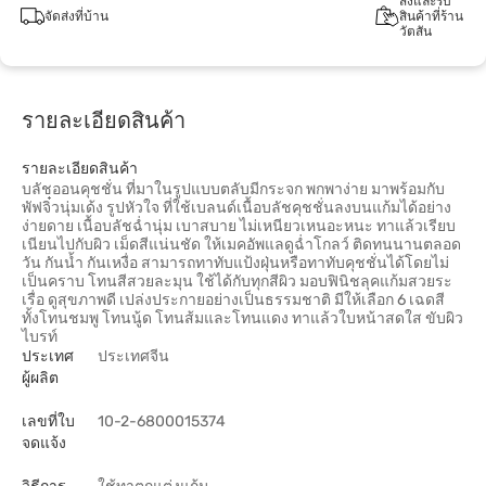
สั่งและรับ
จัดส่งที่บ้าน
สินค้าที่ร้าน
วัตสัน
รายละเอียดสินค้า
รายละเอียดสินค้า
บลัชออนคุชชั่น ที่มาในรูปแบบตลับมีกระจก พกพาง่าย มาพร้อมกับ
พัฟจิ๋วนุ่มเด้ง รูปหัวใจ ที่ใช้เบลนด์เนื้อบลัชคุชชั่นลงบนแก้มได้อย่าง
ง่ายดาย เนื้อบลัชฉ่ำนุ่ม เบาสบาย ไม่เหนียวเหนอะหนะ ทาแล้วเรียบ
เนียนไปกับผิว เม็ดสีแน่นชัด ให้เมคอัพแลดูฉ่ำโกลว์ ติดทนนานตลอด
วัน กันน้ำ กันเหงื่อ สามารถทาทับแป้งฝุ่นหรือทาทับคุชชั่นได้โดยไม่
เป็นคราบ โทนสีสวยละมุน ใช้ได้กับทุกสีผิว มอบฟินิชลุคแก้มสวยระ
เรื่อ ดูสุขภาพดี เปล่งประกายอย่างเป็นธรรมชาติ มีให้เลือก 6 เฉดสี
ทั้งโทนชมพู โทนนู้ด โทนส้มและโทนแดง ทาแล้วใบหน้าสดใส ขับผิว
ไบรท์
ประเทศ
ประเทศจีน
ผู้ผลิต
เลขที่ใบ
10-2-6800015374
จดแจ้ง