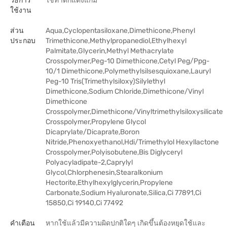
วิธีการ
ใช้ทาตกแต่งแก้ม
ใช้งาน
ส่วน
Aqua,Cyclopentasiloxane,Dimethicone,Phenyl
ประกอบ
Trimethicone,Methylpropanediol,Ethylhexyl
Palmitate,Glycerin,Methyl Methacrylate
Crosspolymer,Peg-10 Dimethicone,Cetyl Peg/Ppg-
10/1 Dimethicone,Polymethylsilsesquioxane,Lauryl
Peg-10 Tris(Trimethylsiloxy)Silylethyl
Dimethicone,Sodium Chloride,Dimethicone/Vinyl
Dimethicone
Crosspolymer,Dimethicone/Vinyltrimethylsiloxysilicate
Crosspolymer,Propylene Glycol
Dicaprylate/Dicaprate,Boron
Nitride,Phenoxyethanol,Hdi/Trimethylol Hexyllactone
Crosspolymer,Polyisobutene,Bis Diglyceryl
Polyacyladipate-2,Caprylyl
Glycol,Chlorphenesin,Stearalkonium
Hectorite,Ethylhexylglycerin,Propylene
Carbonate,Sodium Hyaluronate,Silica,Ci 77891,Ci
15850,Ci 19140,Ci 77492
คำเตือน
หากใช้แล้วมีความผิดปกติใดๆ เกิดขึ้นต้องหยุดใช้และ