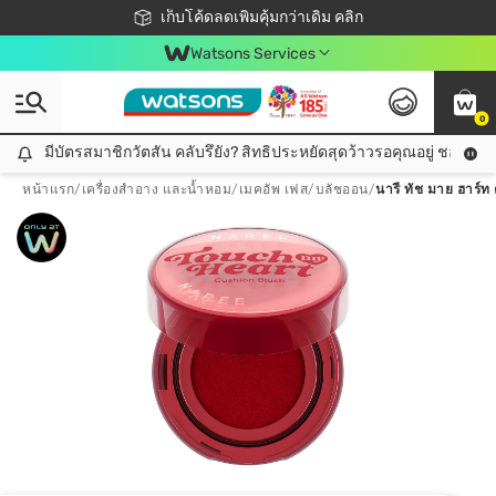
ชอปออนไลน์ครั้งแรก ลดเพิ่มจุก ๆ 10%! 🎉
เก็บโค้ดลดเพิ่มคุ้มกว่าเดิม คลิก
สมาชิกวัตสัน คลับดียังไง?
📦ส่งฟรี! เมื่อชอป 499฿
Watsons Services
0
มีบัตรสมาชิกวัตสัน คลับรึยัง? สิทธิประหยัดสุดว้าวรอคุณอยู่ ชอปคุ้มกว
มีบัตรสมาชิกวัตสัน คลับรึยัง? สิทธิประหยัดสุดว้าวรอคุณอยู่ ชอปคุ้มกว่าเดิม คลิก!
หน้าแรก
/
เครื่องสำอาง และน้ำหอม
/
เมคอัพ เฟส
/
บลัชออน
/
นารี ทัช มาย ฮาร์ท 