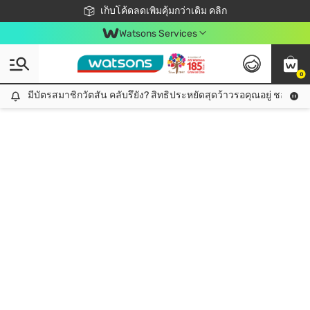
ชอปออนไลน์ครั้งแรก ลดเพิ่มจุก ๆ 10%! 🎉
เก็บโค้ดลดเพิ่มคุ้มกว่าเดิม คลิก
สมาชิกวัตสัน คลับดียังไง?
📦ส่งฟรี! เมื่อชอป 499฿
Watsons Services
0
มีบัตรสมาชิกวัตสัน คลับรึยัง? สิทธิประหยัดสุดว้าวรอคุณอยู่ ชอปคุ้มกว
มีบัตรสมาชิกวัตสัน คลับรึยัง? สิทธิประหยัดสุดว้าวรอคุณอยู่ ชอปคุ้มกว่าเดิม คลิก!