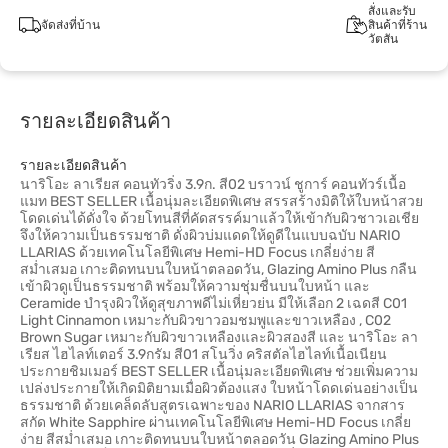
สั่งและรับ
จัดส่งที่บ้าน
สินค้าที่ร้าน
วัตสัน
รายละเอียดสินค้า
รายละเอียดสินค้า
นาริโอะ ลาเรียส คอนทัวริ่ง 3.9ก. สี02 บราวน์ ชูการ์ คอนทัวร์เนื้อ
แมท BEST SELLER เนื้อนุ่มละเอียดพิเศษ สรรสร้างมิติให้ใบหน้าสวย
โดดเด่นได้ดั่งใจ ด้วยโทนสีที่คัดสรรค์มาแล้วให้เข้ากับผิวชาวเอเชีย
จึงให้ความเป็นธรรมชาติ ดั่งผิวบ่มแดดให้ดูดีในแบบฉบับ NARIO
LLARIAS ด้วยเทคโนโลยีพิเศษ Hemi-HD Focus เกลี่ยง่าย สี
สม่ำเสมอ เกาะติดทนบนใบหน้าตลอดวัน, Glazing Amino Plus กลืน
เข้าผิวดูเป็นธรรมชาติ พร้อมให้ความชุ่มชื่นบนใบหน้า และ
Ceramide บำรุงผิวให้ดูสุขภาพดีไม่เหี่ยวย่น มีให้เลือก 2 เฉดสี C01
Light Cinnamon เหมาะกับผิวขาวอมชมพูและขาวเหลือง , C02
Brown Sugar เหมาะกับผิวขาวเหลืองและผิวสองสี และ นาริโอะ ลา
เรียส ไฮไลท์เตอร์ 3.9กรัม สี01 สโนวิ่ง คริสตัลไฮไลท์เนื้อเนียน
ประกายชิมเมอร์ BEST SELLER เนื้อนุ่มละเอียดพิเศษ ช่วยเพิ่มความ
เปล่งประกายให้เกิดมิติยามเมื่อผิวต้องแสง ใบหน้าโดดเด่นอย่างเป็น
ธรรมชาติ ด้วยเคล็ดลับสูตรเฉพาะของ NARIO LLARIAS จากสาร
สกัด White Sapphire ผ่านเทคโนโลยีพิเศษ Hemi-HD Focus เกลี่ย
ง่าย สีสม่ำเสมอ เกาะติดทนบนใบหน้าตลอดวัน Glazing Amino Plus