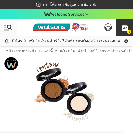
ชอปออนไลน์ครั้งแรก ลดเพิ่มจุก ๆ 10%! 🎉
เก็บโค้ดลดเพิ่มคุ้มกว่าเดิม คลิก
สมาชิกวัตสัน คลับดียังไง?
📦ส่งฟรี! เมื่อชอป 499฿
Watsons Services
0
มีบัตรสมาชิกวัตสัน คลับรึยัง? สิทธิประหยัดสุดว้าวรอคุณอยู่ ชอปคุ้มกว
มีบัตรสมาชิกวัตสัน คลับรึยัง? สิทธิประหยัดสุดว้าวรอคุณอยู่ ชอปคุ้มกว่าเดิม คลิก!
หน้าแรก
/
เครื่องสำอาง และน้ำหอม
/
เมคอัพ เฟส
/
ไฮไลท์/บรอนเซอร์/คอนทัวร์
/