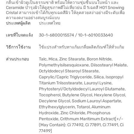
กลืนเข้าผิวดูเป็นธรรมชาติ พร้อมให้ความชุ่มชื่นบนใบหน้า และ
Ceramide บำรุงผิวให้ดูสุขภาพดีไม่เหี่ยวย่น มี 1เฉดสี H01 Snowing
Cristal สามารถเข้าได้กับทุกเฉดสีผิว ให้ลุคสวยสง่าอย่างมีระดับเพื่อ
ความงดงามอย่างสมบูรณ์แบบ
ประเทศผู้ผลิต
ประเทศไทย
เลขที่ใบจดแจ้ง
30-1-6800015574 / 10-1-6010033640
วิธีการใช้งาน
ใช้แปรงสำหรับทาแก้มเกลี่ยผลิตภัณฑ์ให้ทั่วแก้ม
ส่วนประกอบ
Talc, Mica, Zinc Stearate, Boron Nitride,
Polymethylsilsesquioxane, Diisostearyl Malate,
Octyldodecyl Stearoyl Stearate,
Caprylic/Capric Triglyceride, Silica, Isopropyl
Titanium Triisostearate, Lauroyl Lysine,
Phytosteryl/Octyldodecyl Lauroyl Glutamate,
Tocopherol, Butylene Glycol, Hexylene Glycol,
Decylene Glycol, Sodium Lauroyl Aspartate,
Ethylhexylglycerin, Totarol, Aluminum
Hydroxide, Zinc Chloride, Phosphorus
Pentoxide, Crithmum Maritimum Extract[+/-
(May Contain): Ci 77492, Ci 77891, Ci 77491, Ci
77499]