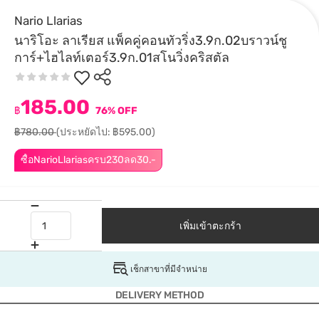
Nario Llarias
นาริโอะ ลาเรียส แพ็คคู่คอนทัวริ่ง3.9ก.02บราวน์ชู
การ์+ไฮไลท์เตอร์3.9ก.01สโนวิ่งคริสตัล
185.00
฿
76% OFF
฿780.00
(ประหยัดไป: ฿595.00)
ซื้อNarioLlariasครบ230ลด30.-
เพิ่มเข้าตะกร้า
เช็กสาขาที่มีจำหน่าย
DELIVERY METHOD