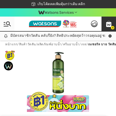
ชอปออนไลน์ครั้งแรก ลดเพิ่มจุก ๆ 10%! 🎉
เก็บโค้ดลดเพิ่มคุ้มกว่าเดิม คลิก
สมาชิกวัตสัน คลับดียังไง?
📦ส่งฟรี! เมื่อชอป 499฿
Watsons Services
0
มีบัตรสมาชิกวัตสัน คลับรึยัง? สิทธิประหยัดสุดว้าวรอคุณอยู่ ชอปคุ้มกว
มีบัตรสมาชิกวัตสัน คลับรึยัง? สิทธิประหยัดสุดว้าวรอคุณอยู่ ชอปคุ้มกว่าเดิม คลิก!
หน้าแรก
/
สินค้าวัตสัน
/
ผลิตภัณฑ์อาบน้ำ
/
ครีมอาบน้ำ/เจล
/
เนเชอรัล บาย วัตสั