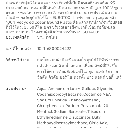
ปลอดภัยต่อผู้บริโภค และ บรรจุภัณฑ์ที่เป็นมิตรต่อสิ่งแวดล้อม 95
ประกอบด้วยส่วนผสมที่มีต้นกำเนิดมาจากธรรมชาติ สูตร 100 Vegan
ผ่านการทดสอบการระคายเคืองทางผิวหนัง ผ่านการประเมินความ
เป็นพิษของวัตถุดิบที่ใช้โดย EUROTOX ปราศจากสารรุนแรงต่อผิว
100% Recycled Ocean Bound Plastic คือ พลาสติกที่ถูกทิ้งหรือปล่อย
ทิ้งไว้ในระยะ 50 กิโลเมตร บริเวณชายฝั่งทะเลที่เชื่อมต่อกับทะเล
และมหาสมุทร โรงงานผู้ผลิตผ่านการรับรอง ISO 14001
ประเทศผู้ผลิต
ประเทศไทย
เลขที่ใบจดแจ้ง
10-1-6800024227
วิธีการใช้งาน
กดปั๊มลงบนฝ่ามือหรือฟองน้ำ ลูบไล้ให้ทั่วร่างกาย
แล้วล้างออกด้วยน้ำสะอาด เพื่อผลลัพธ์ที่ดียิ่งขึ้น
ควรใช้ควบคู่กับผลิตภัณฑ์ในกลุ่ม เนเชอรัล บาย
วัตสัน คิวคัมเบอร์ ไฮเดรตติ้ง บาธ แอนด์ บอดี้ แคร์
ส่วนประกอบ
Aqua, Ammonium Lauryl Sulfate, Glycerin,
Cocamidopropyl Betaine, Cocamide MEA,
Sodium Chloride, Phenoxyethanol,
Chlorphenesin, Parfum, Polysorbate 20,
Menthol, Sodium Benzoate, Trisodium
Ethylenediamine Disuccinate, Butyl
Methoxydibenzoylmethane, Citric Acid,