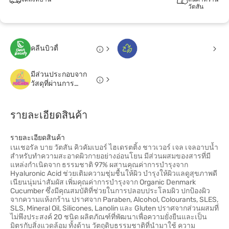
วัตสัน
คลีนบิวตี้
มีส่วนประกอบจาก
วัสดุที่ผ่านการ
รีไซเคิล
รายละเอียดสินค้า
รายละเอียดสินค้า
เนเชอรัล บาย วัตสัน คิวคัมเบอร์ ไฮเดรตติ้ง ชาวเวอร์ เจล เจลอาบน้ำ
สำหรับทำความสะอาดผิวกายอย่างอ่อนโยน มีส่วนผสมของสารที่มี
แหล่งกำเนิดจาก ธรรมชาติ 97% ผสานคุณค่าการบำรุงจาก
Hyaluronic Acid ช่วยเติมความชุ่มชื้นให้ผิว บำรุงให้ผิวแลดูสุขภาพดี
เนียนนุ่มน่าสัมผัส เพิ่มคุณค่าการบำรุงจาก Organic Denmark
Cucumber ซึ่งมีคุณสมบัติที่ช่วยในการปลอบประโลมผิว ปกป้องผิว
จากความแห้งกร้าน ปราศจาก Paraben, Alcohol, Colourants, SLES,
SLS, Mineral Oil, Silicones, Lanolin และ Gluten ปราศจากส่วนผสมที่
ไม่พึงประสงค์ 20 ชนิด ผลิตภัณฑ์ที่พัฒนาเพื่อความยั่งยืนและเป็น
มิตรกับสิ่งแวดล้อม ทั้งด้าน วัตถุดิบธรรมชาติที่นำมาใช้ ความ