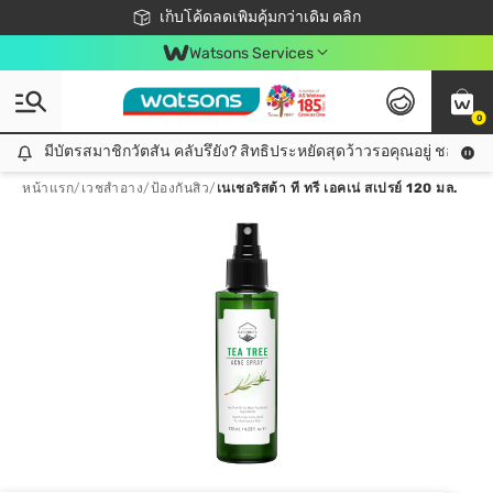
ชอปออนไลน์ครั้งแรก ลดเพิ่มจุก ๆ 10%! 🎉
เก็บโค้ดลดเพิ่มคุ้มกว่าเดิม คลิก
สมาชิกวัตสัน คลับดียังไง?
📦ส่งฟรี! เมื่อชอป 499฿
Watsons Services
0
มีบัตรสมาชิกวัตสัน คลับรึยัง? สิทธิประหยัดสุดว้าวรอคุณอยู่ ชอปคุ้มกว
มีบัตรสมาชิกวัตสัน คลับรึยัง? สิทธิประหยัดสุดว้าวรอคุณอยู่ ชอปคุ้มกว่าเดิม คลิก!
หน้าแรก
/
เวชสำอาง
/
ป้องกันสิว
/
เนเชอริสต้า ที ทรี เอคเน่ สเปรย์ 120 มล.