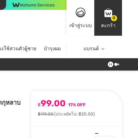
Watsons Services
0
เข้าสู่ระบบ
ตะกร้า
งใช้ส่วนตัวผู้ชาย
บำรุงผม
ไลฟ์สไตล์
แบรนด์
Top Brands
99.00
ัดกุหลาบ
฿
17% OFF
฿119.00
(ประหยัดไป: ฿20.00)