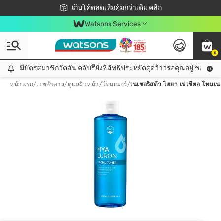
ชอปออนไลน์ครั้งแรก ลดเพิ่มจุก ๆ 10%! 🎉
เก็บโค้ดลดเพิ่มคุ้มกว่าเดิม คลิก
สมาชิกวัตสัน คลับดียังไง?
📦ส่งฟรี! เมื่อชอป 499฿
Watsons Services
0
มีบัตรสมาชิกวัตสัน คลับรึยัง? สิทธิประหยัดสุดว้าวรอคุณอยู่ ชอปคุ้มกว
มีบัตรสมาชิกวัตสัน คลับรึยัง? สิทธิประหยัดสุดว้าวรอคุณอยู่ ชอปคุ้มกว่าเดิม คลิก!
หน้าแรก
/
เวชสำอาง
/
ดูแลผิวหน้า
/
โทนเนอร์
/
เนเชอริสต้า ไฮยา เฟเชียล โทนเน