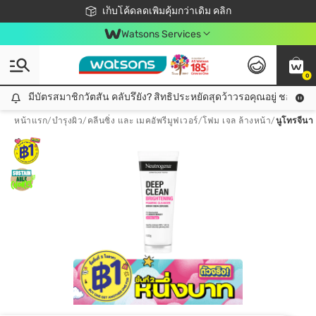
ชอปออนไลน์ครั้งแรก ลดเพิ่มจุก ๆ 10%! 🎉
เก็บโค้ดลดเพิ่มคุ้มกว่าเดิม คลิก
สมาชิกวัตสัน คลับดียังไง?
📦ส่งฟรี! เมื่อชอป 499฿
Watsons Services
0
มีบัตรสมาชิกวัตสัน คลับรึยัง? สิทธิประหยัดสุดว้าวรอคุณอยู่ ชอปคุ้มกว
มีบัตรสมาชิกวัตสัน คลับรึยัง? สิทธิประหยัดสุดว้าวรอคุณอยู่ ชอปคุ้มกว่าเดิม คลิก!
หน้าแรก
/
บำรุงผิว
/
คลีนซิ่ง และ เมคอัพรีมูฟเวอร์
/
โฟม เจล ล้างหน้า
/
นูโทรจีนา 