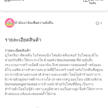
วัตสัน
น้ำมันปาล์มเพื่อความยั่งยืน
รายละเอียดสินค้า
รายละเอียดสินค้า
นูโทรจีนา ดีพ คลีน ไบร์ทเทนนิ่ง โฟมมิ่ง คลีนเซอร์ วิปโฟมอะมิโน
ช่วยปรับสีผิว ให้กระจ่างใส ด้วยพลัง Niacinamide ที่ช่วยยับยั้ง
กระบวนการสร้างเม็ดสี เมลานิน จึงช่วยลดความหมองคล้ำ พร้อมอะ
มิโน แอซิด สารทำความสะอาดที่มีโครงสร้างคล้ายกับโปรตีนที่อยู่บน
ปราการผิวตามธรรมชาติ ทำความสะอาดผิว โดยไม่ทำร้ายปราการ
ผิว ช่วยผิวดูสุขภาพดี กระจ่างใส ปราศจากสบู่ อ่อนโยน แม้ผิวแพ้ง่าย
Dermatologist tested การล้างหน้าด้วยวิปโฟมที่มีสบู่ เป็นการ
ทำร้ายผิวโดยไม่รู้ตัว เพราะสบู่มีค่าความเป็นด่างสูง จึงทำให้ปราการ
ผิวอ่อนแอ แห้งและหมองคล้ำได้ง่าย