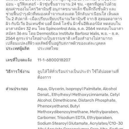
ม่อน - ยูวีฟิลเตอร์ - ผิวชุ่มชื้นยาวนาน 24 ชม. -สูตรที่อุดมไปด้วย
คุณค่าของไมโครวิตามินซี อนุภาคขนาดเล็ก ซึมลึกถึงชั้นผิว และ
ช่วยฟื้นบำรุงผิวที่หมองคล้ำจากแสงแดด ให้กลับมาเนียนใส เห็นผล
ใน 2 สัปดาห์ -เมื่อเปรียบเทียบปริมาณวิตามินซี จาก 8 สุดยอดอาหาร
ผิว กับนีเวีย อินเทนซีฟ บอดี้ มิลค์ โลชั่น ผิวชั้นอีพิเดอร์มิส ทดสอบใน
อาสาสมัคร 32 คน โดย Spincontrol Asia, ธ.ค. 2564 ทดสอบในอาสา
สมัคร 36 คน โดย Dermostica Institute Bartosz Walis, พ.ย. - ธ.ค.
2564 ดูกระจ่างใสอย่างเป็นธรรมชาติ เครื่องสำอางไม่สามารถ
เปลี่ยนแปลงสีผิว ผลลัพธ์ขึ้นอยู่กับสภาพผิวของแต่ละบุคคล
ประเทศผู้ผลิต
ประเทศไทย
เลขที่ใบจดแจ้ง
11-1-6800018207
วิธีการใช้งาน
ลูบไล้ให้ทั่วเรือนร่างเป็นประจำ ใช้ได้บ่อยตามที่
ต้องการ
ส่วนประกอบ
Aqua, Glycerin, Isopropyl Palmitate, Alcohol
Denat., Ethylhexyl Methoxycinnamate, Cetyl
Alcohol, Dimethicone, Distarch Phosphate,
Phenoxyethanol, Butyl
Methoxydibenzoylmethane, Methylparaben,
Carbomer, Trisodium EDTA, Ethylparaben,
Sodium Stearoyl Glutamate, Acrylates/C10-30