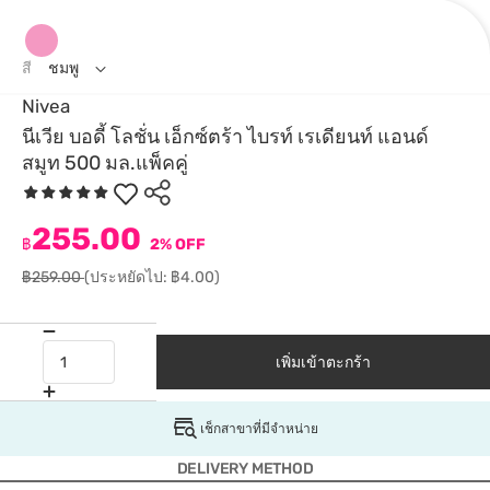
สี
ชมพู
Nivea
นีเวีย บอดี้ โลชั่น เอ็กซ์ตร้า ไบรท์ เรเดียนท์ แอนด์
สมูท 500 มล.แพ็คคู่
255.00
฿
2% OFF
฿259.00
(ประหยัดไป: ฿4.00)
เพิ่มเข้าตะกร้า
เช็กสาขาที่มีจำหน่าย
DELIVERY METHOD