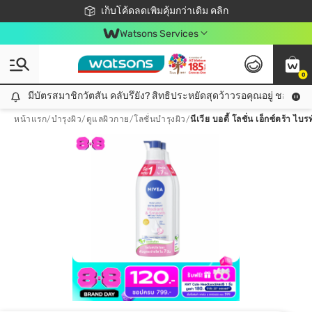
ชอปออนไลน์ครั้งแรก ลดเพิ่มจุก ๆ 10%! 🎉
เก็บโค้ดลดเพิ่มคุ้มกว่าเดิม คลิก
สมาชิกวัตสัน คลับดียังไง?
📦ส่งฟรี! เมื่อชอป 499฿
Watsons Services
0
มีบัตรสมาชิกวัตสัน คลับรึยัง? สิทธิประหยัดสุดว้าวรอคุณอยู่ ชอปคุ้มกว
มีบัตรสมาชิกวัตสัน คลับรึยัง? สิทธิประหยัดสุดว้าวรอคุณอยู่ ชอปคุ้มกว่าเดิม คลิก!
หน้าแรก
/
บำรุงผิว
/
ดูแลผิวกาย
/
โลชั่นบำรุงผิว
/
นีเวีย บอดี้ โลชั่น เอ็กซ์ตร้า ไบ