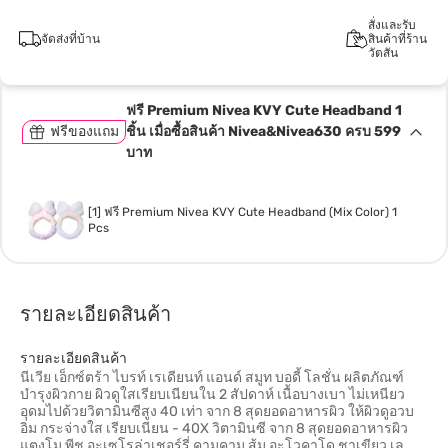
สั่งและรับ
จัดส่งที่บ้าน
สินค้าที่ร้าน
วัตสัน
ฟรี Premium Nivea KVY Cute Headband 1
ฟรีของแถม
ชิ้น เมื่อซื้อสินค้า Nivea&Nivea630 ครบ 599
บาท
[1] ฟรี Premium Nivea KVY Cute Headband (Mix Color) 1
Pcs
รายละเอียดสินค้า
รายละเอียดสินค้า
นีเวีย เอ็กซ์ตร้า ไบรท์ เรเดียนท์ แอนด์ สมูท บอดี้ โลชั่น ผลิตภัณฑ์
บำรุงผิวกาย ผิวดูใสเรียบเนียนใน 2 สัปดาห์ เนื้อบางเบา ไม่เหนียว
อุดมไปด้วยวิตามินซีสูง 40 เท่า จาก 8 สุดยอดอาหารผิว ให้ผิวดูอวบ
อิ่ม กระจ่างใส เรียบเนียน - 40X วิตามินซี จาก 8 สุดยอดอาหารผิว
แตงโม พีช อะเซโรล่าเชอร์รี่ คามูคามู ส้ม อะโวคาโด ชาเขียว เล