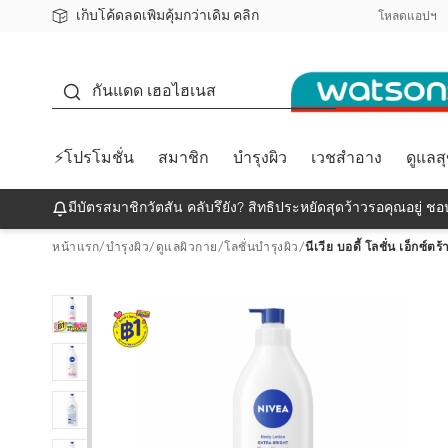
เก็บโค้ดลดเพิ่มคุ้มกว่าเดิม คลิก
ชอปออนไลน์ครั้งแรก ลดเพิ่มจุก ๆ 10%! 🎉
📦ส่งฟรี! เมื่อชอป 499฿
สมาชิกวัตสัน คลับดียังไง?
โหลดแอปฯ
กันแดด
กันแดด เฮอไฮเนส
⚡โปรโมชั่น
สมาชิก
บำรุงผิว
เวชสำอาง
ดูแลส
มีบัตรสมาชิกวัตสัน คลับรึยัง? สิทธิประหยัดสุดว้าวรอคุณอยู่ ชอป
หน้าแรก
/
บำรุงผิว
/
ดูแลผิวกาย
/
โลชั่นบำรุงผิว
/
นีเวีย บอดี้ โลชั่น เอ็กซ์