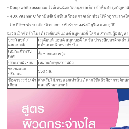
- Deep white essence ไวท์เทนนิ่งสกัดอนุภาคเล็ก เข้าฟื้นบำรุงปัญหาผิวค
- 40X Vitamin C วิตามินซีเข้มข้นสกัดอนุภาคเล็ก ช่วยให้ผิวดูกระจ่างใ
- UV Filter ช่วยปกป้องผิวจากการทำร้ายของรังสี ยูวีเอ และ ยูวีบี
นีเวีย เอ็กซ์ตร้า ไบรท์ เรเดียนท์ แอนด์ สมูท บอดี้ โลชั่น สำหรับผู้มีปัญ
ประโยชน์ /
เรเดียนท์ แอนด์ สมูท บอดี้ โลชั่น บำรุงปัญหาผิวคล้ำเสี
คุณสมบัติ
สม่ำเสมอ ผิวกระจ่างใส
เหมาะสำหรับ
ทั้งชายและหญิง
เพศ
ประเภทผิว/ผม
เหมาะกับทุกสภาพผิว
ขนาดและ
550 มล.
ปริมาณ
ข้อควรระวัง/คำ
สำหรับใช้ภายนอกเท่านั้น / หากใช้แล้วมีอาการผิดปกต
เตือน
และปรึกษาแพทย์