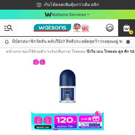
ชอปออนไลน์ครั้งแรก ลดเพิ่มจุก ๆ 10%! 🎉
เก็บโค้ดลดเพิ่มคุ้มกว่าเดิม คลิก
สมาชิกวัตสัน คลับดียังไง?
📦ส่งฟรี! เมื่อชอป 499฿
Watsons Services
0
มีบัตรสมาชิกวัตสัน คลับรึยัง? สิทธิประหยัดสุดว้าวรอคุณอยู่ ชอปคุ้มกว
มีบัตรสมาชิกวัตสัน คลับรึยัง? สิทธิประหยัดสุดว้าวรอคุณอยู่ ชอปคุ้มกว่าเดิม คลิก!
หน้าแรก
/
ของใช้ส่วนตัว
/
ระงับกลิ่นกาย
/
โรลออน
/
นีเวีย เมน โรลออน คูล คิก 12