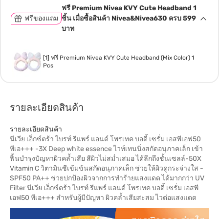
ฟรี Premium Nivea KVY Cute Headband 1
ฟรีของแถม
ชิ้น เมื่อซื้อสินค้า Nivea&Nivea630 ครบ 599
บาท
[1] ฟรี Premium Nivea KVY Cute Headband (Mix Color) 1
Pcs
รายละเอียดสินค้า
รายละเอียดสินค้า
นีเวีย เอ็กซ์ตร้า ไบรท์ รีแพร์ แอนด์ โพรเทค บอดี้ เซรั่ม เอสพีเอฟ50
พีเอ+++ -3X Deep white essence ไวท์เทนนิ่งสกัดอนุภาคเล็ก เข้า
ฟื้นบำรุงปัญหาผิวคล้ำเสีย สีผิวไม่สม่ำเสมอ ได้ลึกถึงชั้นเซลล์-50X
Vitamin C วิตามินซีเข้มข้นสกัดอนุภาคเล็ก ช่วยให้ผิวดูกระจ่างใส -
SPF50 PA++ ช่วยปกป้องผิวจากการทำร้ายแสงแดด ได้มากกว่า UV
Filter นีเวีย เอ็กซ์ตร้า ไบรท์ รีแพร์ แอนด์ โพรเทค บอดี้ เซรั่ม เอสพี
เอฟ50 พีเอ+++ สำหรับผู้มีปัญหา ผิวคล้ำเสียสะสม ไวต่อแสงแดด