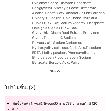
Cyclomethicone, Distarch Phosphate,
Polyglyceryl-3Methylglucose Distearate,
Alcohol Denat., Cetyl Alcohol, SolubleCollagen,
Glyceryl Glucoside, Ubiquinone, Myrciaria
Dubia Fruit Juice,Sodium Ascorbyl Phosphate,
Malpighia Glabra Fruit Juice,
GlycyrrhizaGlabra Root Extract, Propylene
Glycol, Trideceth-9, Sodium
Polyacrylate,Sodium Carbomer,
Hydroxyethylcellulose, Citric Acid,Trisodium
EDTA, Methylparaben, Phenoxyethanol,
Ethylparaben,Propylparaben, Sodium
Benzoate, Benzoic Acid, Parfum
ซ่อน
โปรโมชั่น: (2)
เมื่อซื้อสินค้า Nivea&Nivea630 ครบ 799 บาท ลดทันที 120
บาท