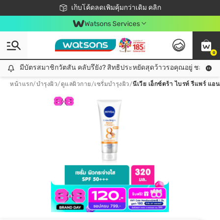
ชอปออนไลน์ครั้งแรก ลดเพิ่มจุก ๆ 10%! 🎉
เก็บโค้ดลดเพิ่มคุ้มกว่าเดิม คลิก
สมาชิกวัตสัน คลับดียังไง?
📦ส่งฟรี! เมื่อชอป 499฿
Watsons Services
0
มีบัตรสมาชิกวัตสัน คลับรึยัง? สิทธิประหยัดสุดว้าวรอคุณอยู่ ชอปคุ้มกว
มีบัตรสมาชิกวัตสัน คลับรึยัง? สิทธิประหยัดสุดว้าวรอคุณอยู่ ชอปคุ้มกว่าเดิม คลิก!
หน้าแรก
/
บำรุงผิว
/
ดูแลผิวกาย
/
เซรั่มบำรุงผิว
/
นีเวีย เอ็กซ์ตร้า ไบรท์ รีแพร์ แ