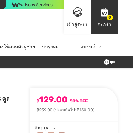
Watsons Services
0
เข้าสู่ระบบ
ตะกร้า
งใช้ส่วนตัวผู้ชาย
บำรุงผม
ไลฟ์สไตล์
แบรนด์
Top Brands
129.00
 คูล
฿
50% OFF
฿259.00
(ประหยัดไป: ฿130.00)
สี
03 คูล