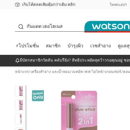
เก็บโค้ดลดเพิ่มคุ้มกว่าเดิม คลิก
ชอปออนไลน์ครั้งแรก ลดเพิ่มจุก ๆ 10%! 🎉
📦ส่งฟรี! เมื่อชอป 499฿
สมาชิกวัตสัน คลับดียังไง?
โหลดแอปฯ
กันแดด
กันแดด เฮอไฮเนส
⚡โปรโมชั่น
สมาชิก
บำรุงผิว
เวชสำอาง
ดูแลส
มีบัตรสมาชิกวัตสัน คลับรึยัง? สิทธิประหยัดสุดว้าวรอคุณอยู่ ชอป
หน้าแรก
/
เครื่องสำอาง และน้ำหอม
/
เมคอัพ เฟส
/
ไฮไลท์/บรอนเซอร์/คอนท