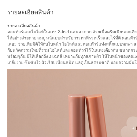
รายละเอียดสินค้า
รายละเอียดสินค้า
คอนทัวร์และไฮไลท์ในแท่ง 2-in-1 แสนสะดวก ด้วยเนื้อครีมเนียนละเอียด เ
ได้อย่างง่ายดาย สมบูรณ์แบบสำหรับการทาที่รวดเร็วและไร้ที่ติ คอนทัวร์แ
เลอะ ช่วยเพิ่มมิติให้กับใบหน้า ไฮไลท์และคอนทัวร์แท่งสติ๊กแบบพกพา ส
กับนวัตกรรมใหม่ที่รวม ไฮไลท์และคอนทัวร์ไว้ในแท่งเดียวกัน ขนาดกระ
พร้อมๆกัน มีให้เลือกถึง 3 เฉดสี เหมาะกับทุกสภาพผิว ให้ใบหน้าของคุณเ
เกลี่ยง่าย ซึมซับไว ผิวเรียบเนียนสนิท แลดูเป็นธรรมชาติ มอบความมั่น