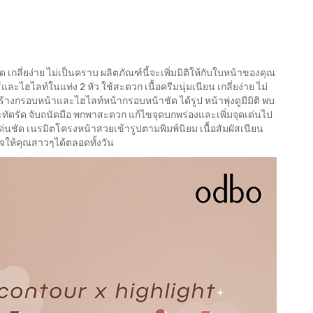
กลี่ยง่าย ไม่เป็นคราบ ผลิตภัณฑ์นี้จะเพิ่มมิติให้กับใบหน้าของคุณ
ละไฮไลท์ในแท่ง 2 หัว ใช้สะดวก เนื้อครีมนุ่มเนียน เกลี่ยง่าย ไม่
ร้างกรอบหน้าและไฮไลท์หน้ากรอบหน้าชัด ได้รูป หน้าพุ่งดูมีมิติ พบ
ทัดรัด จับถนัดมือ พกพาสะดวก แก้ไขจุดบกพร่องและเพิ่มจุดเด่นไป
ด่นชัด เนรมิตโครงหน้าสวยเข้ารูปตามพิมพ์นิยม เนื้อสัมผัสเนียน
ใจให้คุณสาวๆได้ตลอดทั้งวัน