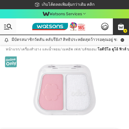
ชอปออนไลน์ครั้งแรก ลดเพิ่มจุก ๆ 10%! 🎉
เก็บโค้ดลดเพิ่มคุ้มกว่าเดิม คลิก
สมาชิกวัตสัน คลับดียังไง?
📦ส่งฟรี! เมื่อชอป 499฿
Watsons Services
0
มีบัตรสมาชิกวัตสัน คลับรึยัง? สิทธิประหยัดสุดว้าวรอคุณอยู่ ชอปคุ้มกว
มีบัตรสมาชิกวัตสัน คลับรึยัง? สิทธิประหยัดสุดว้าวรอคุณอยู่ ชอปคุ้มกว่าเดิม คลิก!
หน้าแรก
/
เครื่องสำอาง และน้ำหอม
/
เมคอัพ เฟส
/
บลัชออน
/
โอดีบีโอ ดูโอ้ ฟิวส์