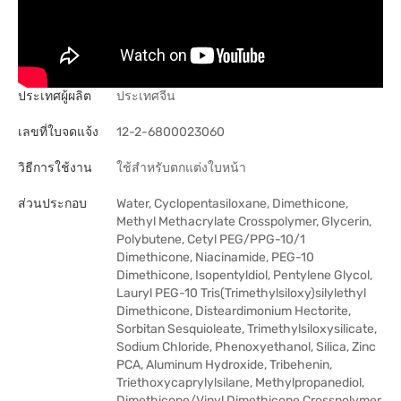
ประเทศผู้ผลิต
ประเทศจีน
เลขที่ใบจดแจ้ง
12-2-6800023060
วิธีการใช้งาน
ใช้สำหรับตกแต่งใบหน้า
ส่วนประกอบ
Water, Cyclopentasiloxane, Dimethicone,
Methyl Methacrylate Crosspolymer, Glycerin,
Polybutene, Cetyl PEG/PPG-10/1
Dimethicone, Niacinamide, PEG-10
Dimethicone, Isopentyldiol, Pentylene Glycol,
Lauryl PEG-10 Tris(Trimethylsiloxy)silylethyl
Dimethicone, Disteardimonium Hectorite,
Sorbitan Sesquioleate, Trimethylsiloxysilicate,
Sodium Chloride, Phenoxyethanol, Silica, Zinc
PCA, Aluminum Hydroxide, Tribehenin,
Triethoxycaprylylsilane, Methylpropanediol,
Dimethicone/Vinyl Dimethicone Crosspolymer,