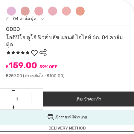
สี
04 คาล์ม มู้ด
ODBO
โอดีบีโอ ดูโอ้ ฟิวส์ บลัช แอนด์ ไฮไลท์ 6ก. 04 คาล์ม
มู้ด
159.00
฿
39% OFF
฿259.00
(ประหยัดไป: ฿100.00)
เพิ่มเข้าตะกร้า
เช็กสาขาที่มีจำหน่าย
DELIVERY METHOD