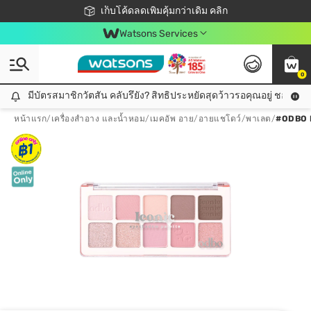
ชอปออนไลน์ครั้งแรก ลดเพิ่มจุก ๆ 10%! 🎉
เก็บโค้ดลดเพิ่มคุ้มกว่าเดิม คลิก
สมาชิกวัตสัน คลับดียังไง?
📦ส่งฟรี! เมื่อชอป 499฿
Watsons Services
0
มีบัตรสมาชิกวัตสัน คลับรึยัง? สิทธิประหยัดสุดว้าวรอคุณอยู่ ชอปคุ้มกว
มีบัตรสมาชิกวัตสัน คลับรึยัง? สิทธิประหยัดสุดว้าวรอคุณอยู่ ชอปคุ้มกว่าเดิม คลิก!
หน้าแรก
/
เครื่องสำอาง และน้ำหอม
/
เมคอัพ อาย
/
อายแชโดว์/พาเลต
/
#ODBO 