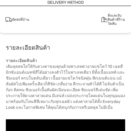
DELIVERY METHOD
สั่งและรับ
จัดส่งที่บ้าน
สินค้าที่ร้าน
วัตสัน
รายละเอียดสินค้า
รายละเอียดสินค้า
เติมลุคสดใสให้กับดวงตาของคุณด้วยพาเลทตาอายแชโดว์ 10 เฉดสี
มิกซ์แอนด์แมทช์สีได้อย่างลงตัวไว้ในพาเลทเดียว มีทั้งเนื้อแมทท์ และ
ชิมเมอร์ ครบในตลับเดียว เนื้ออายแชโดว์ชนิดฝุ่น พิกเมนต์แน่น แม้
สัมผัสไปเพียงครั้งเดียวก็สีชัด เกลี่ยง่าย สีกระจายตัวได้ดี ไม่จับตัวเป็น
ก้อร ติดทน ชิมเมอร์เนื้อสัมผัสเนียนละเอียด ชิมเมอร์สีเด่นชัด เพิ่ม
ประกายให้ดวงตาสวยเด่น มีเสน่ห์ เปล่งประกายโดดเด่นในทุกมุมมอง
มาพร้อมกับโทนสีที่เหมาะกับทุกเฉดผิว แต่งตาสวยได้ทั้ง Everyday
Look และโอกาสพิเศษ ให้คุณได้สนุกกับการครีเอทลุค ไม่มีเบื่อ