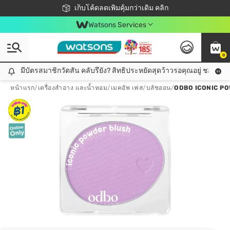
ชอปออนไลน์ครั้งแรก ลดเพิ่มจุก ๆ 10%! 🎉
เก็บโค้ดลดเพิ่มคุ้มกว่าเดิม คลิก
สมาชิกวัตสัน คลับดียังไง?
📦ส่งฟรี! เมื่อชอป 499฿
Watsons Services
0
มีบัตรสมาชิกวัตสัน คลับรึยัง? สิทธิประหยัดสุดว้าวรอคุณอยู่ ชอปคุ้มกว
มีบัตรสมาชิกวัตสัน คลับรึยัง? สิทธิประหยัดสุดว้าวรอคุณอยู่ ชอปคุ้มกว่าเดิม คลิก!
หน้าแรก
/
เครื่องสำอาง และน้ำหอม
/
เมคอัพ เฟส
/
บลัชออน
/
ODBO ICONIC PO