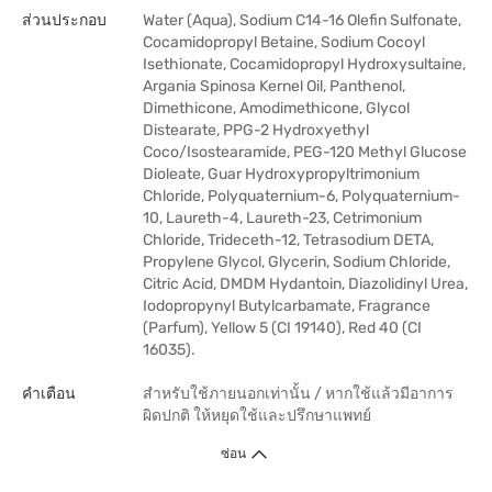
ส่วนประกอบ
Water (Aqua), Sodium C14-16 Olefin Sulfonate,
Cocamidopropyl Betaine, Sodium Cocoyl
Isethionate, Cocamidopropyl Hydroxysultaine,
Argania Spinosa Kernel Oil, Panthenol,
Dimethicone, Amodimethicone, Glycol
Distearate, PPG-2 Hydroxyethyl
Coco/Isostearamide, PEG-120 Methyl Glucose
Dioleate, Guar Hydroxypropyltrimonium
Chloride, Polyquaternium-6, Polyquaternium-
10, Laureth-4, Laureth-23, Cetrimonium
Chloride, Trideceth-12, Tetrasodium DETA,
Propylene Glycol, Glycerin, Sodium Chloride,
Citric Acid, DMDM Hydantoin, Diazolidinyl Urea,
Iodopropynyl Butylcarbamate, Fragrance
(Parfum), Yellow 5 (CI 19140), Red 40 (CI
16035).
คำเตือน
สำหรับใช้ภายนอกเท่านั้น / หากใช้แล้วมีอาการ
ผิดปกติ ให้หยุดใช้และปรึกษาแพทย์
ซ่อน