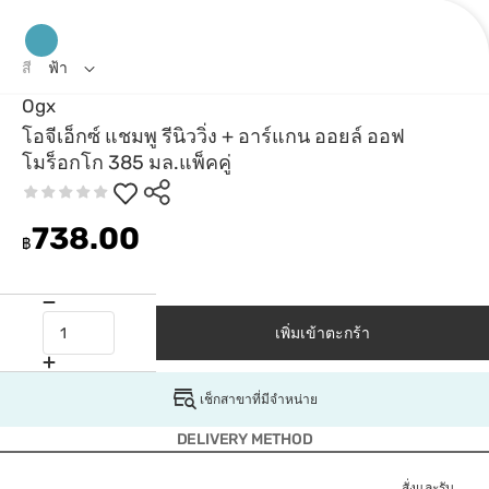
สี
ฟ้า
Ogx
โอจีเอ็กซ์ แชมพู รีนิววิ่ง + อาร์แกน ออยล์ ออฟ
โมร็อกโก 385 มล.แพ็คคู่
738.00
฿
เพิ่มเข้าตะกร้า
เช็กสาขาที่มีจำหน่าย
DELIVERY METHOD
สั่งและรับ