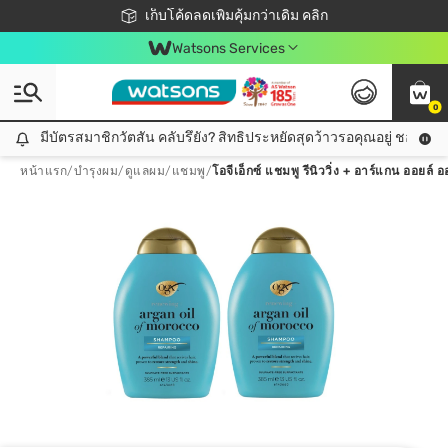
ชอปออนไลน์ครั้งแรก ลดเพิ่มจุก ๆ 10%! 🎉
เก็บโค้ดลดเพิ่มคุ้มกว่าเดิม คลิก
สมาชิกวัตสัน คลับดียังไง?
📦ส่งฟรี! เมื่อชอป 499฿
Watsons Services
0
มีบัตรสมาชิกวัตสัน คลับรึยัง? สิทธิประหยัดสุดว้าวรอคุณอยู่ ชอปคุ้มกว
มีบัตรสมาชิกวัตสัน คลับรึยัง? สิทธิประหยัดสุดว้าวรอคุณอยู่ ชอปคุ้มกว่าเดิม คลิก!
หน้าแรก
/
บำรุงผม
/
ดูแลผม
/
แชมพู
/
โอจีเอ็กซ์ แชมพู รีนิววิ่ง + อาร์แกน ออยล์