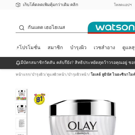
เก็บโค้ดลดเพิ่มคุ้มกว่าเดิม คลิก
ชอปออนไลน์ครั้งแรก ลดเพิ่มจุก ๆ 10%! 🎉
📦ส่งฟรี! เมื่อชอป 499฿
สมาชิกวัตสัน คลับดียังไง?
โหลดแอปฯ
กันแดด
กันแดด เฮอไฮเนส
⚡โปรโมชั่น
สมาชิก
บำรุงผิว
เวชสำอาง
ดูแลส
มีบัตรสมาชิกวัตสัน คลับรึยัง? สิทธิประหยัดสุดว้าวรอคุณอยู่ ชอป
หน้าแรก
/
บำรุงผิว
/
ดูแลผิวหน้า
/
บำรุงผิวหน้า
/
โอเลย์ ลูมินัส ไนอะซินาไมด