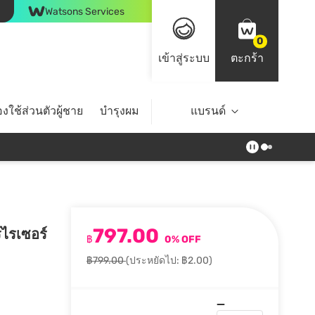
Watsons Services
0
เข้าสู่ระบบ
ตะกร้า
งใช้ส่วนตัวผู้ชาย
บำรุงผม
ไลฟ์สไตล์
แบรนด์
Top Brands
797.00
์ไรเซอร์
฿
0% OFF
฿799.00
(ประหยัดไป: ฿2.00)