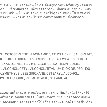
เอสพีเอฟ 30 ปรับผิวกระจ่างใส ลดเลือนจุดด่างดำ ครีมบำรุงผิว ผสาน
ิตามิน ซี ช่วยลดเลือนเลือนจุดด่างดำ - เนื้อสัมผัสบางเบา - เหมาะ
ความชุ่มชื้น - ใน 2 สัปดาห์ ปรับสีผิวให้ดูสม่ำเสมอ - ใน 8 สัปดาห์
ตรลาทัม - ผิวชั้นนอก - ไม่รวมถึงสารเจือปนอันเนื่องมาจาก
CH, OCTOCRYLENE, NIACINAMIDE, ETHYLHEXYL SALICYLATE,
OL, DIMETHICONE, HYDROXYETHYL ACRYLATE/SODIUM
HEXADECANE STEARYL ALCOHOL, 1,2-HEXANEDIOL,
 ALCOHOL, CETYL ALCOHOL, TITANIUM DIOXIDE, PEG-100
POLYMETHYLSILSESQUIOXANE, CETEARYL ALCOHOL,
L GLUCOSIDE, PALMITIC ACID, STEARIC ACID,
้างออกด้วยน้ำสะอาด หากเกิดอาการระคายเคืองผิวหนังให้หยุดใช้
างที่มีสารป้องกันแสงแดด เป็นเพียงวิธีหนึ่งที่จะช่วยลดความเสี่ยง
ัติตามอย่างเคร่งครัด หากใช้แล้ว มีความผิดปกติใดๆเกิดขึ้น ต้อง