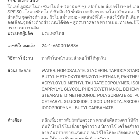
รายละเอียดสินค้า
โอเลย์ ลูมินัส ไนอะซินาไมด์ + วิตามินซี ซุปเปอร์ มอยส์เจอร์ไรเซอร์ 
SPF 30 - ไนอะซินาไมด์ ซึมลึก 10 ชั้นผิว เผยผิวกระจ่างใส สม่ำเสมอ - ว
สำหรับ จุดด่างดำ และ ผิวไม่สม่ำเสมอ - ผลลัพธ์ที่ได้ - หลังใช้ทันที เติม
ลดเลือนจุดด่างดำอย่างเห็นได้ชัด - สูตรปราศจาก พาราเบน, ทาเลต, ปิโ
กระบวนการผลิต
ประเทศผู้ผลิต
ประเทศไทย
เลขที่ใบจดแจ้ง
24-1-6600016836
วิธีการใช้งาน
ทาทั่วใบหน้าและลำคอ ใช้ได้ทุกวัน
ส่วนประกอบ
WATER, HOMOSALATE, GLYCERIN, TAPIOCA STAR
BUTYL METHOXYDIBENZOYLMETHANE, PANTHEN
ACRYLOYLDIMETHYL TAURATE COPOLYMER, ISO
CAPRYLYL GLYCOL, PHENOXYETHANOL, BEHENYL
STEARATE, DIMETHICONOL, POLYSORBATE 60, 
CETEARYL GLUCOSIDE, DISODIUM EDTA, ASCORBY
IODOPROPYNYL BUTYLCARBAMATE.
คำเตือน
หลีกเลี่ยงการสัมผัสกับดวงตา หากสัมผัสดวงตา ให้ล
ทันที ห้ามใช้ในเด็กอายุต่ำกว่า 3 ปีการใช้ เครื่องสำอ
จาก อันตรายจากแสงแดด อ่นวิธีใช้ให้ละเอียดและปฏิบ
หยุดใช้และปรึกษาแพทย์หรือเภสัชกร