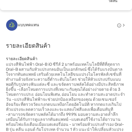
วัตสัน
แบบทดแทน
รายละเอียดสินค้า
รายละเอียดสินค้า
แปรงสีฟันไฟฟ้า Oral-B iO ซีรีส์ 2 มาพร้อมเทคโนโลยีที่ดีที่สุดจาก
Oral-B ผสานกับหัวแปรงกลมอันเป็นเอกลักษณ์ ซึ่งได้รับแรงบันดาล
ใจจากทันตแพทย์ เสริมด้วยเทคโนโลยีขนแปรงไมโครพัลส์เซชั่นที่
ทำงานด้วยจังหวะความถี่ต่ำระดับไมโคร ช่วยให้หัวแปรงปรับแนบ
พอดีกับรูปทรงฟันแต่ละซี่ และขจัดคราบพลัคได้อย่างมีประสิทธิภาพ
ยิ่งขึ้น -เลือกโหมดการแปรงที่เหมาะกับคุณได้อย่างง่ายดาย ด้วย 3
โหมดการแปรง: อ่อนโยนพิเศษ, อ่อนโยน และทำความสะอาดประจำ
วัน -แปรงสีฟันไฟฟ้าจะช่วยปกป้องเหงือกของคุณ ด้วยเซนเซอร์
อัจฉริยะที่ตรวจวัดแรงกดบนเหงือกโดยอัตโนมัติ หากกดแรงเกินไป
หัวแปรงจะลดความเร็วลงและจะแสดงไฟสีแดงเพื่อเตือนทันที
-สามารถขจัดคราบพลัคได้มากถึง 99.9% มอบความสะอาดล้ำลึก
เสมือนได้รับการดูแลจากทันตแพทย์ -แบตเตอรี่ใช้งานได้ยาวนาน
พร้อมไฟแจ้งเตือนเมื่อแบตเตอรี่อ่อน - มาพร้อมหัวแปรงสำรอง Oral-
B รุ่น คลีน แอนด์ กัมโปรเทค จำนวน 1 หัว แนะนำให้เปลี่ยนหัวแปรง