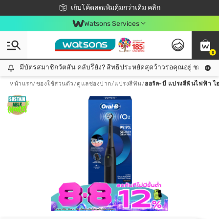
ชอปออนไลน์ครั้งแรก ลดเพิ่มจุก ๆ 10%! 🎉
เก็บโค้ดลดเพิ่มคุ้มกว่าเดิม คลิก
สมาชิกวัตสัน คลับดียังไง?
📦ส่งฟรี! เมื่อชอป 499฿
Watsons Services
0
มีบัตรสมาชิกวัตสัน คลับรึยัง? สิทธิประหยัดสุดว้าวรอคุณอยู่ ชอปคุ้มกว
มีบัตรสมาชิกวัตสัน คลับรึยัง? สิทธิประหยัดสุดว้าวรอคุณอยู่ ชอปคุ้มกว่าเดิม คลิก!
หน้าแรก
/
ของใช้ส่วนตัว
/
ดูแลช่องปาก
/
แปรงสีฟัน
/
ออรัล-บี แปรงสีฟันไฟฟ้า ไอโอ