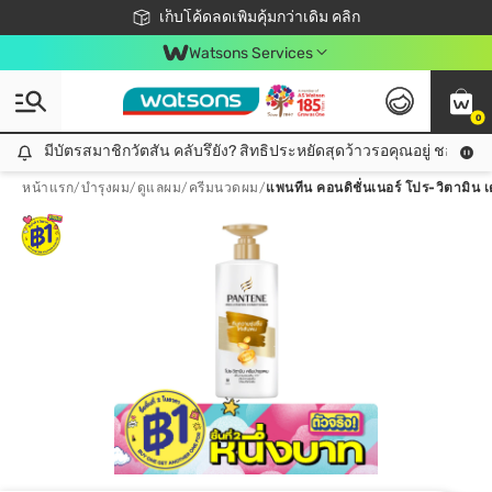
ชอปออนไลน์ครั้งแรก ลดเพิ่มจุก ๆ 10%! 🎉
เก็บโค้ดลดเพิ่มคุ้มกว่าเดิม คลิก
สมาชิกวัตสัน คลับดียังไง?
📦ส่งฟรี! เมื่อชอป 499฿
Watsons Services
0
มีบัตรสมาชิกวัตสัน คลับรึยัง? สิทธิประหยัดสุดว้าวรอคุณอยู่ ชอปคุ้มกว
มีบัตรสมาชิกวัตสัน คลับรึยัง? สิทธิประหยัดสุดว้าวรอคุณอยู่ ชอปคุ้มกว่าเดิม คลิก!
หน้าแรก
/
บำรุงผม
/
ดูแลผม
/
ครีมนวดผม
/
แพนทีน คอนดิชั่นเนอร์ โปร-วิตามิน เดล