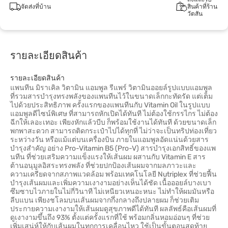
จัดส่งที่บ้าน
สินค้าที่ร้าน
วัตสัน
รายละเอียดสินค้า
รายละเอียดสินค้า
แพนทีน มิราเคิล วิตามิน แอมพูล รีแพร์ วิตามินออยล์รูปแบบแอมพูล
ที่รวมสารบำรุงทรงพลังของแพนทีนไว้ในขนาดเล็กกะทัดรัด แต่เต็ม
ไปด้วยประสิทธิภาพ ครั้งแรกของแพนทีนกับ Vitamin Oil ในรูปแบบ
แอมพูลดีไซน์พิเศษ ที่สามารถหักเปิดได้ทันที ไม่ต้องใช้กรรไกร ไม่ต้อง
ฉีกให้เลอะเทอะ เพียงหักแล้วบีบ ก็พร้อมใช้งานได้ทันที ด้วยขนาดเล็ก
พกพาสะดวก สามารถติดกระเป๋าไปได้ทุกที่ ไม่ว่าจะเป็นทริปท่องเที่ยว
ระหว่างวัน หรือแม้แต่บนเครื่องบิน ภายในแอมพูลอัดแน่นด้วยสาร
บำรุงสำคัญ อย่าง Pro-Vitamin B5 (Pro-V) สารบำรุงเอกสิทธิ์ของแพ
นทีน ที่ช่วยเสริมความแข็งแรงให้เส้นผม ผสานกับ Vitamin E สาร
ต้านอนุมูลอิสระทรงพลัง ที่ช่วยปกป้องเส้นผมจากมลภาวะและ
ความเครียดจากสภาพแวดล้อม พร้อมเทคโนโลยี Nutriplex ที่ช่วยฟื้น
บำรุงเส้นผมและเพิ่มความเงางามอย่างเห็นได้ชัด เนื้อออยล์บางเบา
ซึมซาบไวภายในไม่กี่วินาที ไม่เหนียวเหนอะหนะ ไม่ทำให้ผมมันหรือ
ลีบแบน เพียงชโลมบนเส้นผมจากกึ่งกลางถึงปลายผม ก็ช่วยเติม
ประกายความเงางามให้เส้นผมดูสุขภาพดีได้ทันที ผลลัพธ์คือเส้นผมที่
ดูเงางามขึ้นถึง 93% ตั้งแต่ครั้งแรกที่ใช้ พร้อมกลิ่นหอมอ่อนๆ ที่ช่วย
เพิ่มเสน่ห์ให้กับเส้นผมในทุกการเคลื่อนไหว ใช้เป็นขั้นตอนสุดท้าย