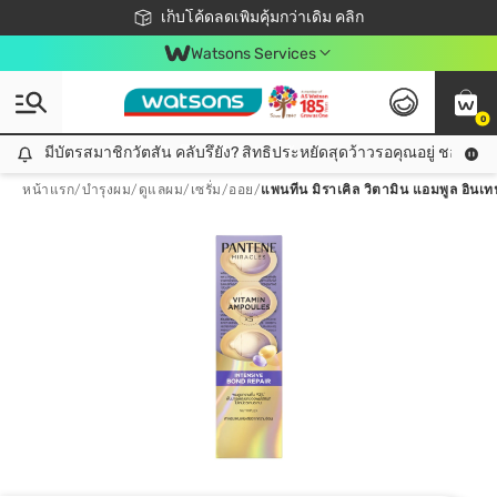
ชอปออนไลน์ครั้งแรก ลดเพิ่มจุก ๆ 10%! 🎉
เก็บโค้ดลดเพิ่มคุ้มกว่าเดิม คลิก
สมาชิกวัตสัน คลับดียังไง?
📦ส่งฟรี! เมื่อชอป 499฿
Watsons Services
0
มีบัตรสมาชิกวัตสัน คลับรึยัง? สิทธิประหยัดสุดว้าวรอคุณอยู่ ชอปคุ้มกว
มีบัตรสมาชิกวัตสัน คลับรึยัง? สิทธิประหยัดสุดว้าวรอคุณอยู่ ชอปคุ้มกว่าเดิม คลิก!
หน้าแรก
/
บำรุงผม
/
ดูแลผม
/
เซรั่ม/ออย
/
แพนทีน มิราเคิล วิตามิน แอมพูล อินเท